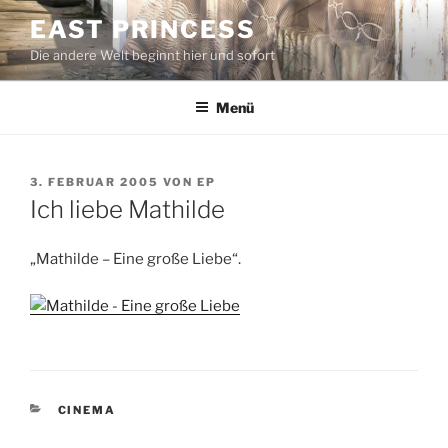
Zum
EAST PRINCESS
Inhalt
Die andere Welt beginnt hier und sofort
springen
Menü
VERÖFFENTLICHT
3. FEBRUAR 2005
VON
EP
AM
Ich liebe Mathilde
„Mathilde – Eine große Liebe“.
KATEGORIEN
CINEMA