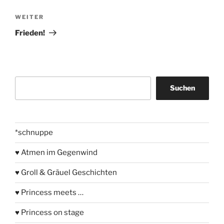
Nächster
WEITER
Beitrag
Frieden!
Suchen
Suchen
*schnuppe
♥ Atmen im Gegenwind
♥ Groll & Gräuel Geschichten
♥ Princess meets …
♥ Princess on stage