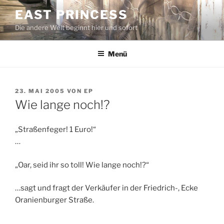
Zum
EAST PRINCESS
Inhalt
Die andere Welt beginnt hier und sofort
springen
Menü
VERÖFFENTLICHT
23. MAI 2005
VON
EP
AM
Wie lange noch!?
„Straßenfeger! 1 Euro!“
…
„Oar, seid ihr so toll! Wie lange noch!?“
…sagt und fragt der Verkäufer in der Friedrich-, Ecke
Oranienburger Straße.