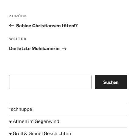
Beitragsnavigation
Vorheriger
ZURÜCK
Beitrag
Sabine Christiansen töten!?
Nächster
WEITER
Beitrag
Die letzte Mohikanerin
Suchen
Suchen
*schnuppe
♥ Atmen im Gegenwind
♥ Groll & Gräuel Geschichten