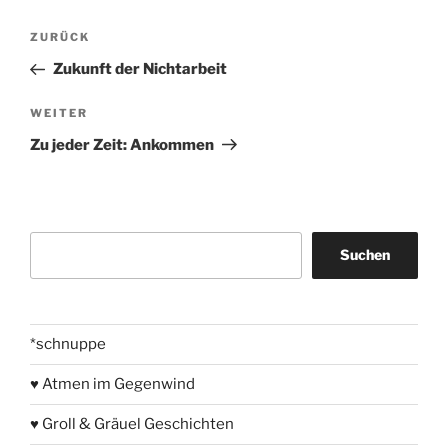
Beitragsnavigation
Vorheriger
ZURÜCK
Beitrag
Zukunft der Nichtarbeit
Nächster
WEITER
Beitrag
Zu jeder Zeit: Ankommen
Suchen
Suchen
*schnuppe
♥ Atmen im Gegenwind
♥ Groll & Gräuel Geschichten