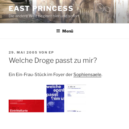
Zum
EAST PRINCESS
Inhalt
Die andere Welt beginnt hier und sofort
springen
Menü
VERÖFFENTLICHT
29. MAI 2005
VON
EP
AM
Welche Droge passt zu mir?
Ein Ein-Frau-Stück im Foyer der
Sophiensaele
.