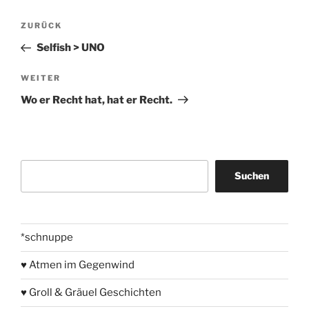
Beitragsnavigation
Vorheriger
ZURÜCK
Beitrag
Selfish > UNO
Nächster
WEITER
Beitrag
Wo er Recht hat, hat er Recht.
Suchen
Suchen
*schnuppe
♥ Atmen im Gegenwind
♥ Groll & Gräuel Geschichten