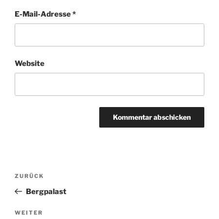
E-Mail-Adresse
*
Website
Beitragsnavigation
Vorheriger
ZURÜCK
Beitrag
Bergpalast
Nächster
WEITER