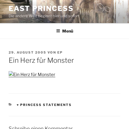
Zum
EAST PRINCESS
Inhalt
Die andere Welt beginnt hier und sofort
springen
Menü
VERÖFFENTLICHT
29. AUGUST 2005
VON
EP
AM
Ein Herz für Monster
KATEGORIEN
♥ PRINCESS STATEMENTS
Schreibe einen Kommentar