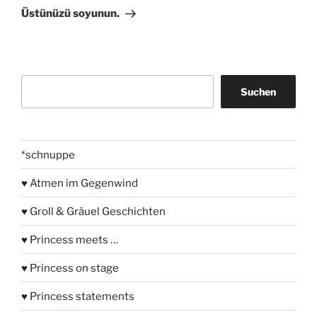
Beitrag
Üstünüzü soyunun.
Suchen
Suchen
*schnuppe
♥ Atmen im Gegenwind
♥ Groll & Gräuel Geschichten
♥ Princess meets …
♥ Princess on stage
♥ Princess statements