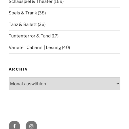
Schauspiel & Theater
(169)
Speis & Trank
(38)
Tanz & Ballett
(26)
Tuntenterror & Tand
(17)
Varieté | Cabaret | Lesung
(40)
ARCHIV
Archiv
Facebook
Instagram