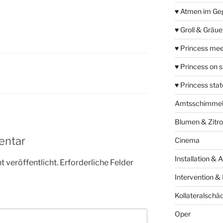
♥ Atmen im Ge
♥ Groll & Gräu
♥ Princess mee
♥ Princess on 
♥ Princess sta
Amtsschimme
Blumen & Zitr
entar
Cinema
Installation & 
 veröffentlicht.
Erforderliche Felder
Intervention &
Kollateralschä
Oper