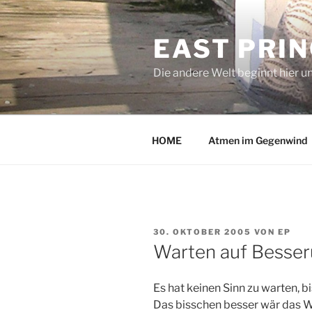
Zum
Inhalt
EAST PRI
springen
Die andere Welt beginnt hier u
HOME
Atmen im Gegenwind
VERÖFFENTLICHT
30. OKTOBER 2005
VON
EP
AM
Warten auf Besse
Es hat keinen Sinn zu warten, bi
Das bisschen besser wär das W