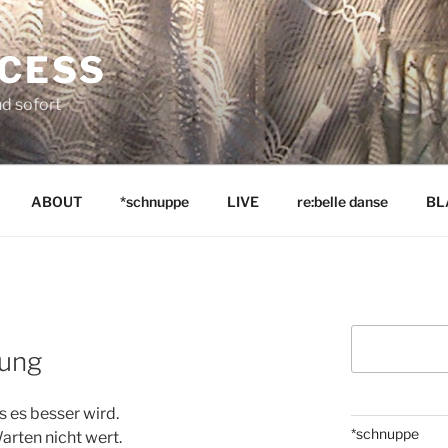
NCESS
nd sofort
ABOUT
*schnuppe
LIVE
re:belle danse
BL
Suchen
rung
s es besser wird.
*schnuppe
arten nicht wert.