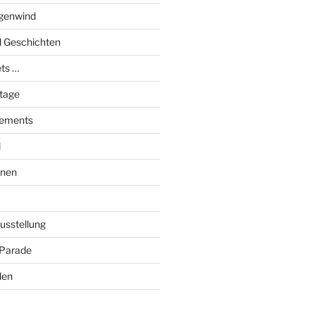
genwind
el Geschichten
ts …
stage
tements
l
onen
Ausstellung
 Parade
den