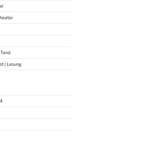
ei
heater
 Tand
et | Lesung
4