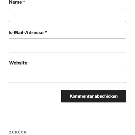
Name
*
E-Mail-Adresse
*
Website
Beitragsnavigation
Vorheriger
ZURÜCK