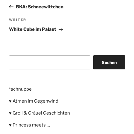
Beitrag
BKA: Schneewittchen
Nächster
WEITER
Beitrag
White Cube im Palast
Suchen
Suchen
*schnuppe
♥ Atmen im Gegenwind
♥ Groll & Gräuel Geschichten
♥ Princess meets …