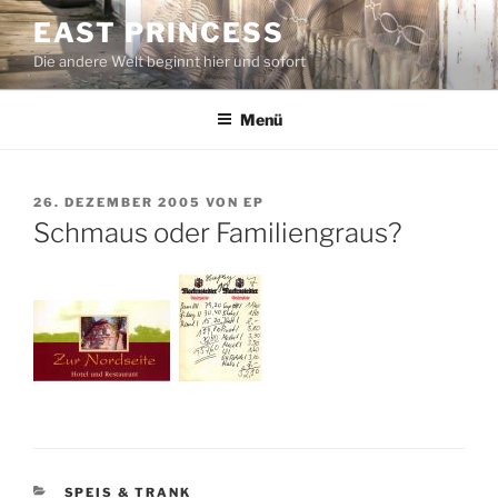
Zum
EAST PRINCESS
Inhalt
Die andere Welt beginnt hier und sofort
springen
Menü
VERÖFFENTLICHT
26. DEZEMBER 2005
VON
EP
AM
Schmaus oder Familiengraus?
KATEGORIEN
SPEIS & TRANK