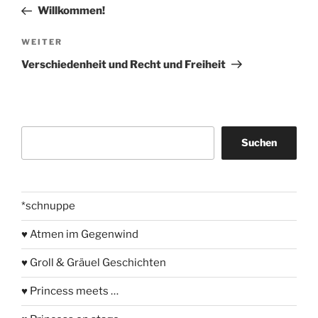
Beitrag
Willkommen!
Nächster
WEITER
Beitrag
Verschiedenheit und Recht und Freiheit
Suchen
Suchen
*schnuppe
♥ Atmen im Gegenwind
♥ Groll & Gräuel Geschichten
♥ Princess meets …