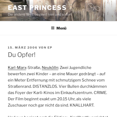
Zum
EAST PRINCESS
Inhalt
Die andere Welt beginnt hier und sofort
springen
Menü
VERÖFFENTLICHT
15. MÄRZ 2006
VON
EP
AM
Du Opfer!
Karl-Marx
-Straße,
Neukölln
: Zwei Jugendliche
bewerfen zwei Kinder – an eine Mauer gedrängt – auf
ein Meter Entfernung mit schmutzigem Schnee vom
Straßenrand. DISTANZLOS. Vier Bullen durchkämmen
das Foyer der Karli-Kinos im Einkaufszentrum. CRIME.
Der Film beginnt exakt um 20.15 Uhr, als viele
Zuschauer noch gar nicht da sind. KNALLHART.