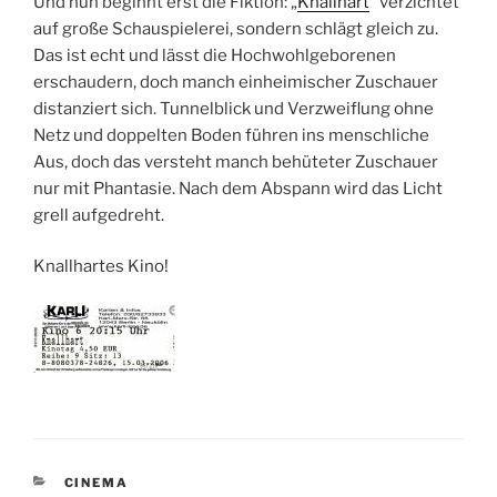
Und nun beginnt erst die Fiktion: „
Knallhart
“ verzichtet
auf große Schauspielerei, sondern schlägt gleich zu.
Das ist echt und lässt die Hochwohlgeborenen
erschaudern, doch manch einheimischer Zuschauer
distanziert sich. Tunnelblick und Verzweiflung ohne
Netz und doppelten Boden führen ins menschliche
Aus, doch das versteht manch behüteter Zuschauer
nur mit Phantasie. Nach dem Abspann wird das Licht
grell aufgedreht.
Knallhartes Kino!
KATEGORIEN
CINEMA