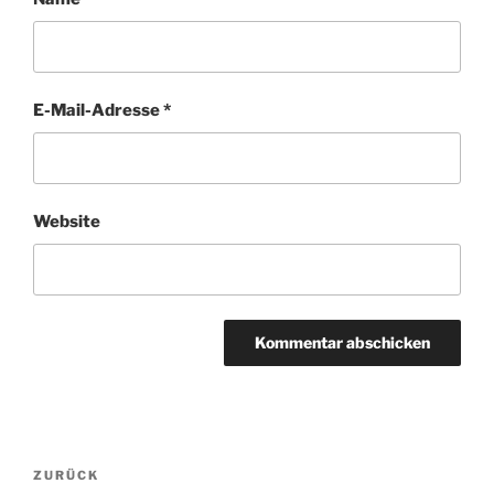
E-Mail-Adresse
*
Website
Beitragsnavigation
Vorheriger
ZURÜCK