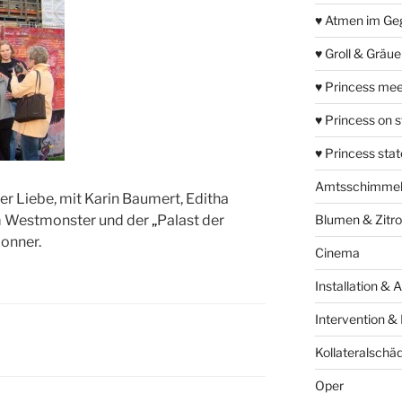
♥ Atmen im Ge
♥ Groll & Gräu
♥ Princess mee
♥ Princess on 
♥ Princess sta
Amtsschimme
er Liebe, mit Karin Baumert, Editha
m Westmonster und der
„
Palast der
Blumen & Zitr
Donner.
Cinema
Installation & 
Intervention &
Kollateralschä
Oper