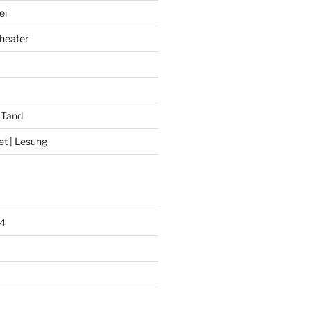
ei
heater
 Tand
et | Lesung
4