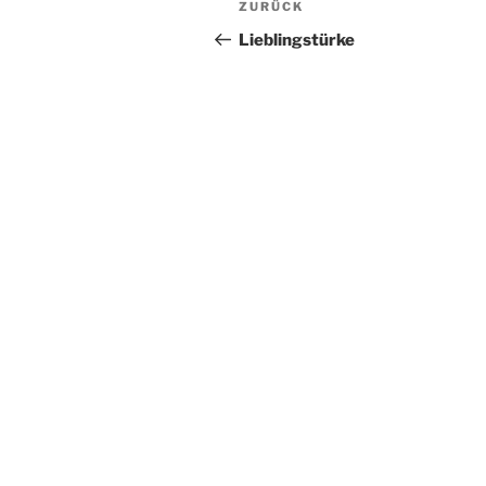
Vorheriger
ZURÜCK
Beitrag
Lieblingstürke