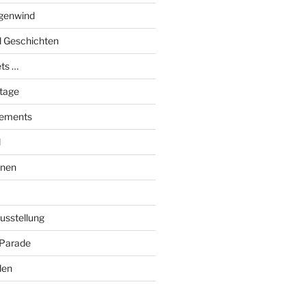
genwind
el Geschichten
ts …
stage
tements
l
onen
Ausstellung
 Parade
den