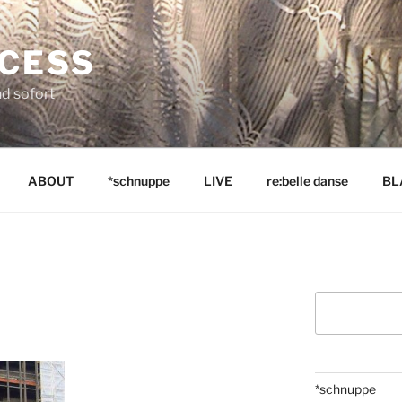
NCESS
nd sofort
ABOUT
*schnuppe
LIVE
re:belle danse
BL
Suchen
*schnuppe