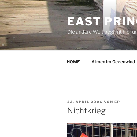
Zum
Inhalt
EAST PRI
springen
Die andere Welt beginnt hier u
HOME
Atmen im Gegenwind
VERÖFFENTLICHT
23. APRIL 2006
VON
EP
AM
Nichtkrieg