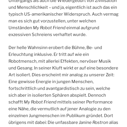
Untergangs als auch die Wiedergeburt von Zivilisation
und Menschlichkeit – und ja, eigentlich ist auch das ein
typisch US-amerikanischer Widerspruch. Auch vermag
man es sich gut vorzustellen, unter welchen
Umständen
My Robot Friend
einmal aufgrund
exzessiven Schreiens verhaftet wurde.
Der helle Wahnsinn erobert die Bühne, Be- und
Erleuchtung inklusive. Er tritt auf wie ein
Robotmensch, mit allerlei Effekten, nervöser Musik
und Gesang. In seiner Kluft wirkt er auf eine besondere
Art isoliert. Dies erscheint mir analog zu unserer Zeit:
Eine gewisse Energie in jungen Menschen,
fortschrittlich und avantgardistisch zu sein, welche
sich aber in isolierten Sphären abspielt. Dennoch
schafft
My Robot Friend
mittels seiner Performance
eine Nähe, die vermutlich auf jener Analogie zu den
einzelnen Jungmenschen im Publikum gründet. Dort
übrigens mit dabei: Die unfassbare
Janine Rostron
alias