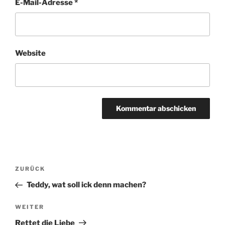
E-Mail-Adresse
*
Website
Beitragsnavigation
Vorheriger
ZURÜCK
Beitrag
Teddy, wat soll ick denn machen?
Nächster
WEITER
Beitrag
Rettet die Liebe