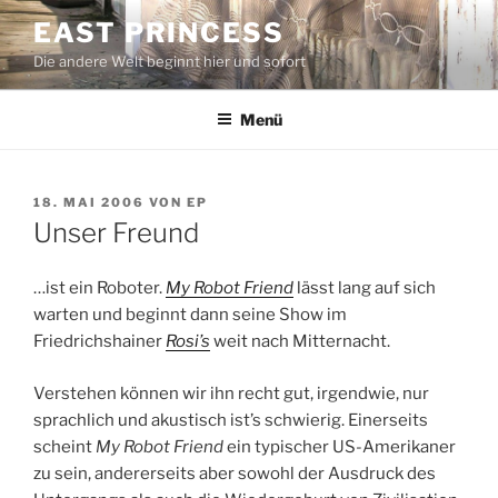
Zum
EAST PRINCESS
Inhalt
Die andere Welt beginnt hier und sofort
springen
Menü
VERÖFFENTLICHT
18. MAI 2006
VON
EP
AM
Unser Freund
…ist ein Roboter.
My Robot Friend
lässt lang auf sich
warten und beginnt dann seine Show im
Friedrichshainer
Rosi’s
weit nach Mitternacht.
Verstehen können wir ihn recht gut, irgendwie, nur
sprachlich und akustisch ist’s schwierig. Einerseits
scheint
My Robot Friend
ein typischer US-Amerikaner
zu sein, andererseits aber sowohl der Ausdruck des