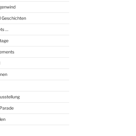
genwind
el Geschichten
ts …
stage
tements
l
onen
Ausstellung
 Parade
den