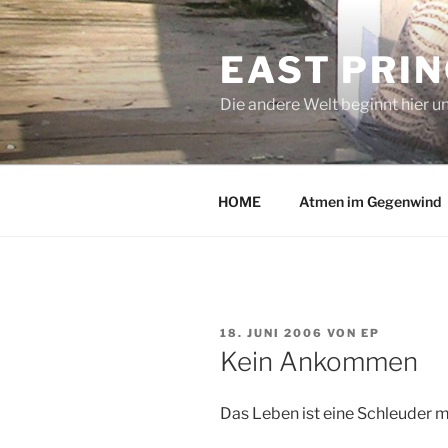
Zum
Inhalt
EAST PRI
springen
Die andere Welt beginnt hier u
HOME
Atmen im Gegenwind
VERÖFFENTLICHT
18. JUNI 2006
VON
EP
AM
Kein Ankommen
Das Leben ist eine Schleuder 