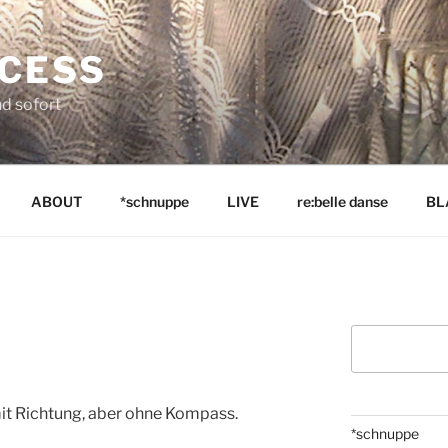
NCESS
nd sofort
ABOUT
*schnuppe
LIVE
re:belle danse
BL
Suchen
mit Richtung, aber ohne Kompass.
*schnuppe