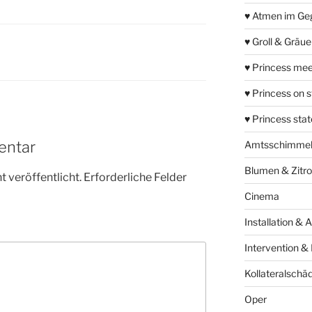
♥ Atmen im Ge
♥ Groll & Gräu
♥ Princess mee
♥ Princess on 
♥ Princess sta
entar
Amtsschimme
Blumen & Zitr
 veröffentlicht.
Erforderliche Felder
Cinema
Installation & 
Intervention &
Kollateralschä
Oper