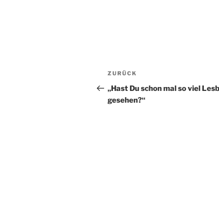
Beitragsnavigation
Vorheriger
ZURÜCK
Beitrag
„Hast Du schon mal so viel Les
gesehen?“