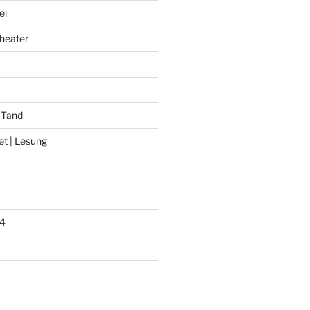
ei
heater
 Tand
et | Lesung
4