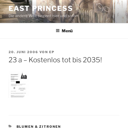
Zum
EAST PRINCESS
Inhalt
Die andere Welt beginnt hier und sofort
springen
Menü
VERÖFFENTLICHT
20. JUNI 2006
VON
EP
AM
23 a – Kostenlos tot bis 2035!
KATEGORIEN
BLUMEN & ZITRONEN