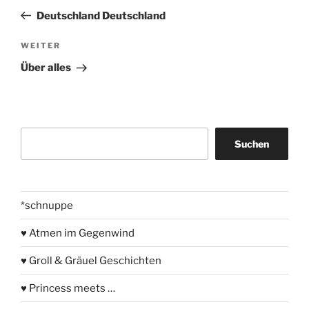
Beitrag
Deutschland Deutschland
Nächster
WEITER
Beitrag
Über alles
Suchen
Suchen
*schnuppe
♥ Atmen im Gegenwind
♥ Groll & Gräuel Geschichten
♥ Princess meets …