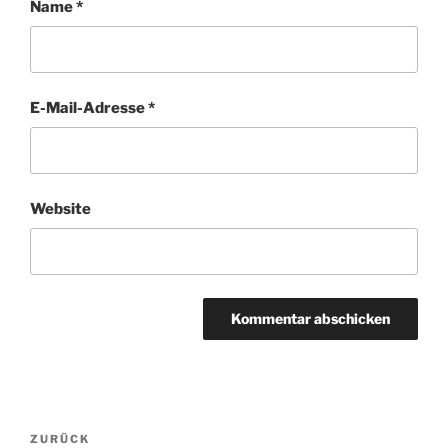
Name
*
E-Mail-Adresse
*
Website
Beitragsnavigation
Vorheriger
ZURÜCK