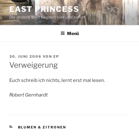
Zum
EAST PRINCESS
Inhalt
Die andere Welt beginnt hier und sofort
springen
Menü
VERÖFFENTLICHT
30. JUNI 2006
VON
EP
AM
Verweigerung
Euch schreib ich nichts, lernt erst mal lesen.
Robert Gernhardt
KATEGORIEN
BLUMEN & ZITRONEN