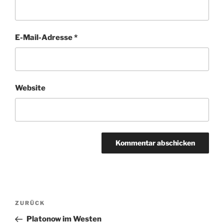
E-Mail-Adresse
*
Website
Beitragsnavigation
Vorheriger
ZURÜCK
Beitrag
Platonow im Westen