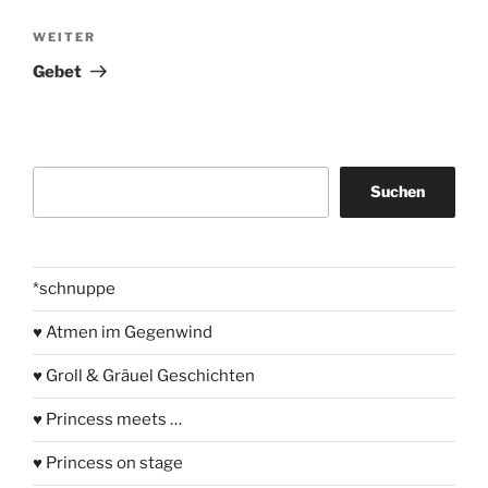
Nächster
WEITER
Beitrag
Gebet
Suchen
Suchen
*schnuppe
♥ Atmen im Gegenwind
♥ Groll & Gräuel Geschichten
♥ Princess meets …
♥ Princess on stage