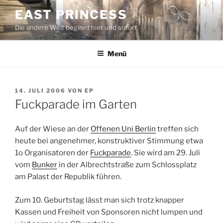
Zum
EAST PRINCESS
Inhalt
Die andere Welt beginnt hier und sofort
springen
Menü
VERÖFFENTLICHT
14. JULI 2006
VON
EP
AM
Fuckparade im Garten
Auf der Wiese an der
Offenen Uni Berlin
treffen sich
heute bei angenehmer, konstruktiver Stimmung etwa
1o Organisatoren der
Fuckparade
. Sie wird am 29. Juli
vom
Bunker
in der Albrechtstraße zum Schlossplatz
am Palast der Republik führen.
Zum 10. Geburtstag lässt man sich trotz knapper
Kassen und Freiheit von Sponsoren nicht lumpen und