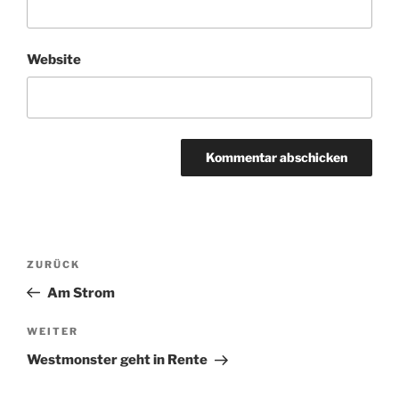
Website
Beitragsnavigation
Vorheriger
ZURÜCK
Beitrag
Am Strom
Nächster
WEITER
Beitrag
Westmonster geht in Rente