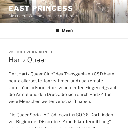
Zum
EAST PRINCESS
Inhalt
Die andere Welt beginnt hier und sofort
springen
Menü
VERÖFFENTLICHT
22. JULI 2006
VON
EP
AM
Hartz Queer
Der „Hartz Queer Club“ des Transgenialen CSD bietet
heute allerbeste Tanzrythmen und auch ernste
Untertöne in Form eines vehementen Fingerzeigs auf
die Armut und den Druck, die sich durch Hartz 4 für
viele Menschen weiter verschärft haben.
Die Queer Sozial-AG lädt dazu ins SO 36. Dort finden
vor Beginn der Disco eine „Arbeitskraftermittlung“