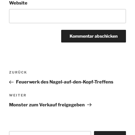
Website
Beitragsnavigation
Vorheriger
ZURÜCK
Beitrag
Feuerwerk des Nagel-auf-den-Kopf-Treffens
Nächster
WEITER
Beitrag
Monster zum Verkauf freigegeben
Suchen