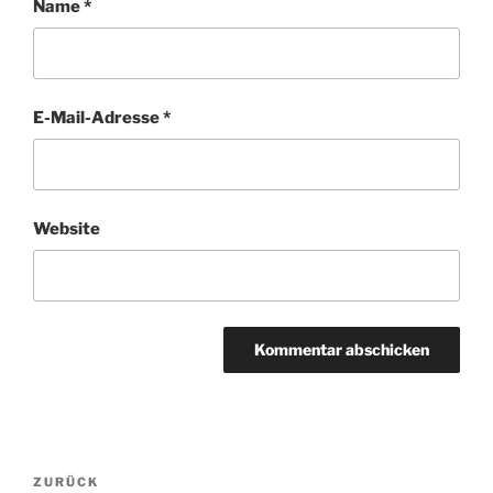
Name
*
E-Mail-Adresse
*
Website
Beitragsnavigation
Vorheriger
ZURÜCK