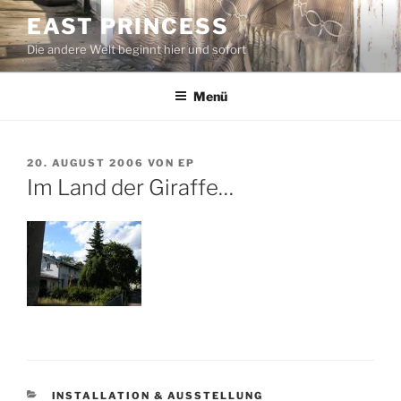
Zum
EAST PRINCESS
Inhalt
Die andere Welt beginnt hier und sofort
springen
Menü
VERÖFFENTLICHT
20. AUGUST 2006
VON
EP
AM
Im Land der Giraffe…
KATEGORIEN
INSTALLATION & AUSSTELLUNG