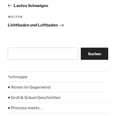
Beitrag
Lautes Schweigen
Nächster
WEITER
Beitrag
Lichtbaden und Luftbaden
Suchen
Suchen
*schnuppe
♥ Atmen im Gegenwind
♥ Groll & Gräuel Geschichten
♥ Princess meets …