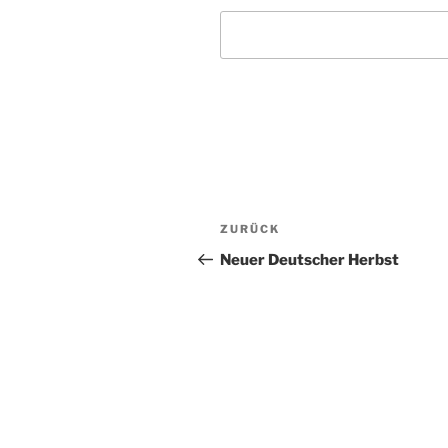
Beitragsnavigation
Vorheriger
ZURÜCK
Beitrag
Neuer Deutscher Herbst