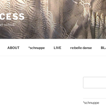
NCESS
nd sofort
ABOUT
*schnuppe
LIVE
re:belle danse
BL
Suchen
*schnuppe