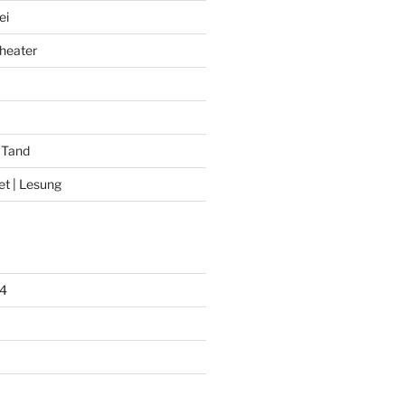
ei
heater
 Tand
et | Lesung
4