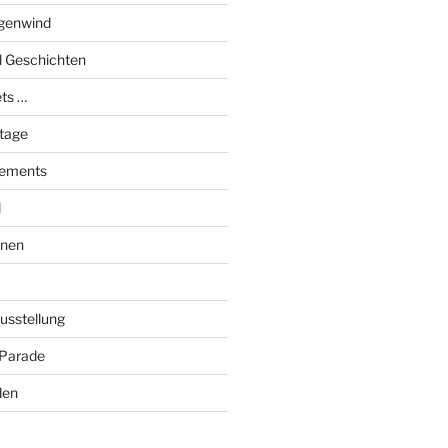
genwind
el Geschichten
ts …
stage
tements
l
onen
Ausstellung
 Parade
den