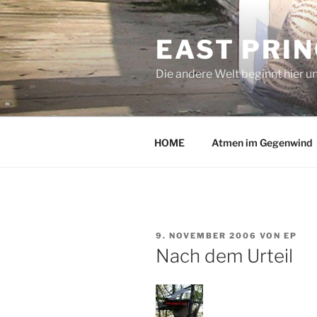
Zum
Inhalt
EAST PRI
springen
Die andere Welt beginnt hier u
HOME
Atmen im Gegenwind
VERÖFFENTLICHT
9. NOVEMBER 2006
VON
EP
AM
Nach dem Urteil