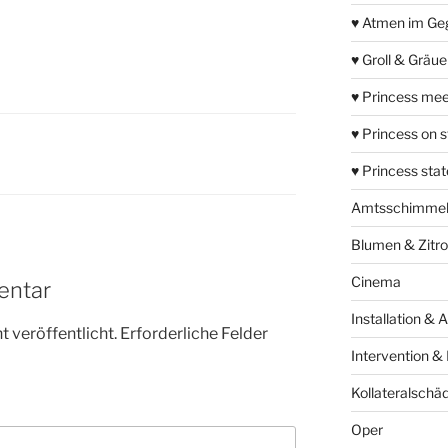
♥ Atmen im Ge
♥ Groll & Gräu
♥ Princess mee
♥ Princess on 
♥ Princess sta
Amtsschimme
Blumen & Zitr
Cinema
entar
Installation & 
 veröffentlicht.
Erforderliche Felder
Intervention &
Kollateralschä
Oper