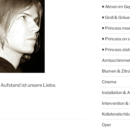
♥ Atmen im Ge
♥ Groll & Gräu
♥ Princess mee
♥ Princess on 
♥ Princess sta
Amtsschimme
Blumen & Zitr
Cinema
 Aufstand ist unsere Liebe.
Installation & 
Intervention &
Kollateralschä
Oper