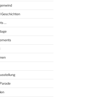
genwind
el Geschichten
ts …
stage
tements
l
onen
Ausstellung
 Parade
den