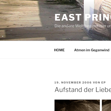
Zum
Inhalt
EAST PRI
springen
Die andere Welt beginnt hier u
HOME
Atmen im Gegenwind
VERÖFFENTLICHT
19. NOVEMBER 2006
VON
EP
AM
Aufstand der Lieb