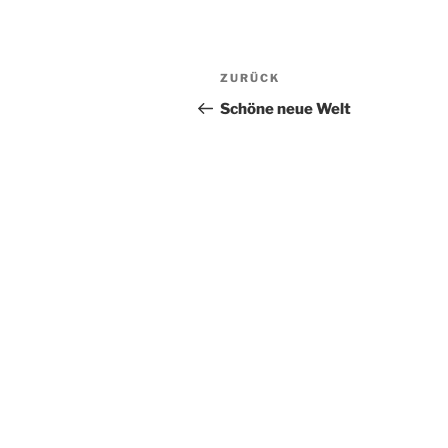
Beitragsnavigation
Vorheriger
ZURÜCK
Beitrag
Schöne neue Welt