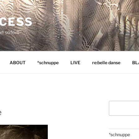
NCESS
nd sofort
ABOUT
*schnuppe
LIVE
re:belle danse
BL
Suchen
e
*schnuppe