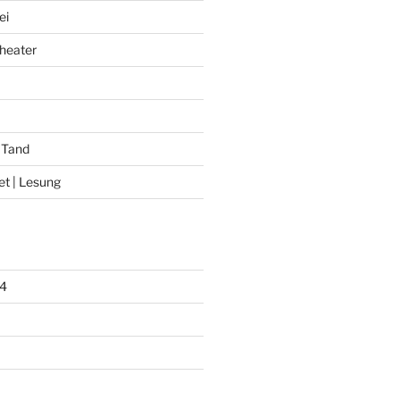
ei
heater
 Tand
et | Lesung
4