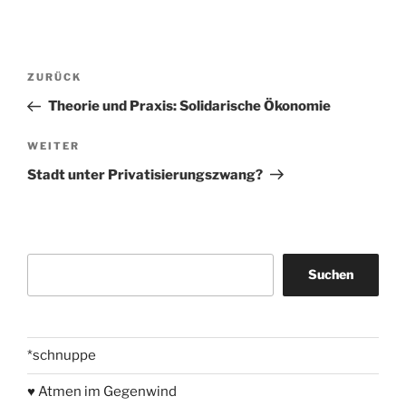
Beitragsnavigation
Vorheriger
ZURÜCK
Beitrag
Theorie und Praxis: Solidarische Ökonomie
Nächster
WEITER
Beitrag
Stadt unter Privatisierungszwang?
Suchen
Suchen
*schnuppe
♥ Atmen im Gegenwind