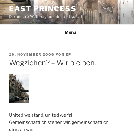
Zum
EAST PRINCESS
Inhalt
Die andere Welt beginnt hier und sofort
springen
Menü
VERÖFFENTLICHT
26. NOVEMBER 2006
VON
EP
AM
Wegziehen? – Wir bleiben.
United we stand, united we fall.
Gemeinschaftlich stehen wir, gemeinschaftlich
stürzen wir.