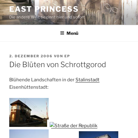
Zum
EAST PRINCESS
Inhalt
Die andere Welt beginnt hier und sofort
springen
Menü
VERÖFFENTLICHT
2. DEZEMBER 2006
VON
EP
AM
Die Blüten von Schrottgorod
Blühende Landschaften in der
Stalinstadt
Eisenhüttenstadt: