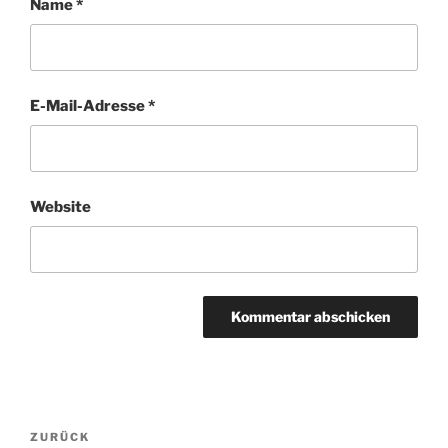
Name
*
E-Mail-Adresse
*
Website
Beitragsnavigation
Vorheriger
ZURÜCK