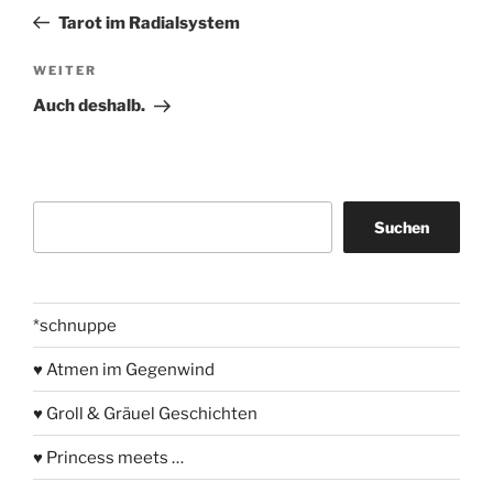
Beitrag
Tarot im Radialsystem
Nächster
WEITER
Beitrag
Auch deshalb.
Suchen
Suchen
*schnuppe
♥ Atmen im Gegenwind
♥ Groll & Gräuel Geschichten
♥ Princess meets …