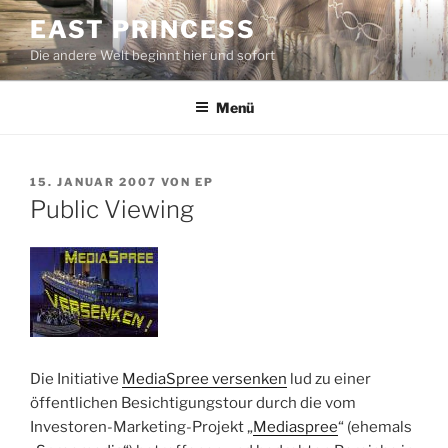
Zum
EAST PRINCESS
Inhalt
Die andere Welt beginnt hier und sofort
springen
Menü
VERÖFFENTLICHT
15. JANUAR 2007
VON
EP
AM
Public Viewing
Die Initiative
MediaSpree versenken
lud zu einer
öffentlichen Besichtigungstour durch die vom
Investoren-Marketing-Projekt „
Mediaspree
“ (ehemals