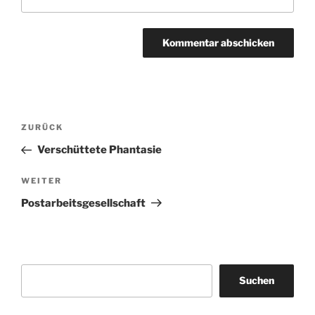
Beitragsnavigation
Vorheriger
ZURÜCK
Beitrag
Verschüttete Phantasie
Nächster
WEITER
Beitrag
Postarbeitsgesellschaft
Suchen
Suchen