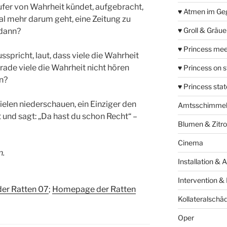
ufer von Wahrheit kündet, aufgebracht,
♥ Atmen im Ge
mal mehr darum geht, eine Zeitung zu
♥ Groll & Gräu
 dann?
♥ Princess mee
pricht, laut, dass viele die Wahrheit
rade viele die Wahrheit nicht hören
♥ Princess on 
n?
♥ Princess sta
elen niederschauen, ein Einziger den
Amtsschimme
t und sagt: „Da hast du schon Recht“ –
Blumen & Zitr
Cinema
n.
Installation & 
Intervention &
der Ratten 07
;
Homepage der Ratten
Kollateralschä
Oper