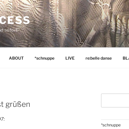
NCESS
nd sofort
ABOUT
*schnuppe
LIVE
re:belle danse
BL
Suchen
st grüßen
07:
*schnuppe