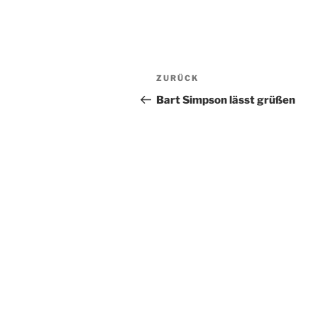
Beitragsnavigation
Vorheriger
ZURÜCK
Beitrag
Bart Simpson lässt grüßen