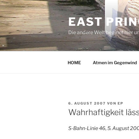
Zum
Inhalt
EAST PRI
springen
Die andere Welt beginnt hier u
HOME
Atmen im Gegenwind
VERÖFFENTLICHT
6. AUGUST 2007
VON
EP
AM
Wahrhaftigkeit läs
S-Bahn-Linie 46, 5. August 20