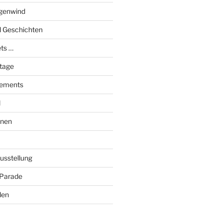
genwind
el Geschichten
ts …
stage
tements
l
onen
Ausstellung
 Parade
den