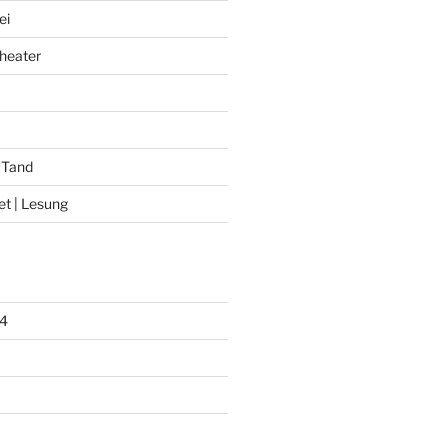
ei
heater
 Tand
et | Lesung
4