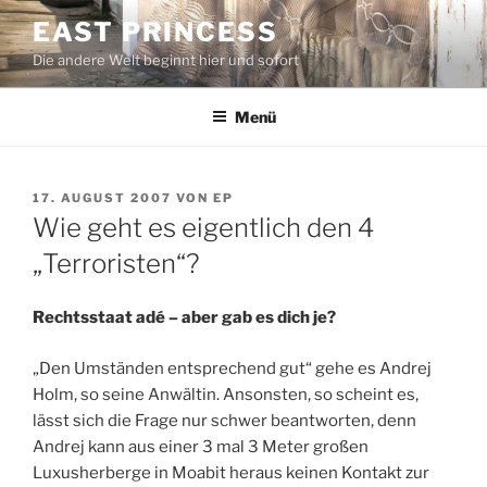
Zum
EAST PRINCESS
Inhalt
Die andere Welt beginnt hier und sofort
springen
Menü
VERÖFFENTLICHT
17. AUGUST 2007
VON
EP
AM
Wie geht es eigentlich den 4
„Terroristen“?
Rechtsstaat adé – aber gab es dich je?
„Den Umständen entsprechend gut“ gehe es Andrej
Holm, so seine Anwältin. Ansonsten, so scheint es,
lässt sich die Frage nur schwer beantworten, denn
Andrej kann aus einer 3 mal 3 Meter großen
Luxusherberge in Moabit heraus keinen Kontakt zur