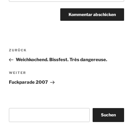
Beitragsnavigation
Vorheriger
ZURÜCK
Beitrag
Weichkochend. Bissfest. Très dangereuse.
Nächster
WEITER
Beitrag
Fuckparade 2007
Suchen
Suchen