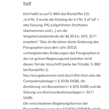
9.pdf
Dort heißt es auf S. 884 (bei Randziffer 10):
„In II Nr. 2 wurde der Katalog der in I Nr. 3 aF [aF =
alte Fassung, PA] aufgeführten Straftaten
übernommen und […] um die
Vergehenstatbestände der §§ 303 b, 305, 317 I
erweitert.“ Dies ist die bisher letzte Änderung des
Paragraphen (aus dem Jahr 2002);
vorhergehenden Änderungen des Paragraphen in
der rot-grünen Regierungszeit betrafen nicht
diesen Teil der Vorschrift (siehe bei Tröndle, S. 882
bei Randziffer 1).
Neu hinzugekommen sind durch Rot-Grün also die
Computersabotage (= § 303b StGB), die
Zerstörung von Bauwerken (= § 305 StGB) und die
Störung von Kommunikationsanlagen (= 317 I
StGB).
Die verschiedenen Begehungsformen der
Brandstiftung waren also SCHON VORHER erfaßt.