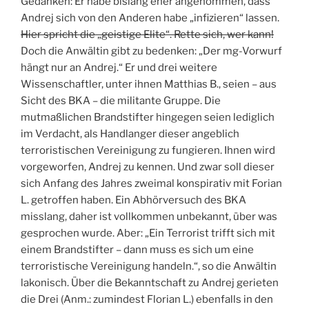
Gedanken: Er habe bislang eher angenommen, dass
Andrej sich von den Anderen habe „infizieren“ lassen.
Hier spricht die „geistige Elite“. Rette sich, wer kann!
Doch die Anwältin gibt zu bedenken: „Der mg-Vorwurf
hängt nur an Andrej.“ Er und drei weitere
Wissenschaftler, unter ihnen Matthias B., seien – aus
Sicht des BKA – die militante Gruppe. Die
mutmaßlichen Brandstifter hingegen seien lediglich
im Verdacht, als Handlanger dieser angeblich
terroristischen Vereinigung zu fungieren. Ihnen wird
vorgeworfen, Andrej zu kennen. Und zwar soll dieser
sich Anfang des Jahres zweimal konspirativ mit Forian
L. getroffen haben. Ein Abhörversuch des BKA
misslang, daher ist vollkommen unbekannt, über was
gesprochen wurde. Aber: „Ein Terrorist trifft sich mit
einem Brandstifter – dann muss es sich um eine
terroristische Vereinigung handeln.“, so die Anwältin
lakonisch. Über die Bekanntschaft zu Andrej gerieten
die Drei (Anm.: zumindest Florian L.) ebenfalls in den