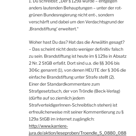
1. Du schreibst: „Der § 129a wurde – entgegen
anders lautenden Behauptungen – unter der rot-
grünen Bundesregierung nicht ent-, sondern
verschärft und dabei um den Verdachtsgrund der
‚Brandstiftung’ erweitert.“
Woher hast Du das? Hat das die Anwältin gesagt?
– Das scheint nicht desto weniger definitiv falsch
zu sein. Brandstiftung ist heute im § 129a in Absatz
2 Nr. 2 StGB erfaßt. Dort sind u.a. die §§ 306 bis
306c genannt (1), von denen HEUTE der § 306 die
einfache Brandstiftung unter Strafe stellt (2).
Einer der Standardkommentare zum
Strafgesetzbuch, der von Tröndle (Beck-Verlag)
(dürfte auf so ziemlich jedem
StrafverteidigerInnen-Schreibtisch stehen) ist
erfreulicherweise mit seiner Kommentierung zu §
129a StGB im internet zugänglich:
http://www.karriere-
jura.de/aktion/leseproben/Troendle_S_0880_088