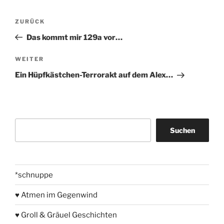
Beitragsnavigation
Vorheriger
ZURÜCK
Beitrag
Das kommt mir 129a vor…
Nächster
WEITER
Beitrag
Ein Hüpfkästchen-Terrorakt auf dem Alex…
Suchen
Suchen
*schnuppe
♥ Atmen im Gegenwind
♥ Groll & Gräuel Geschichten