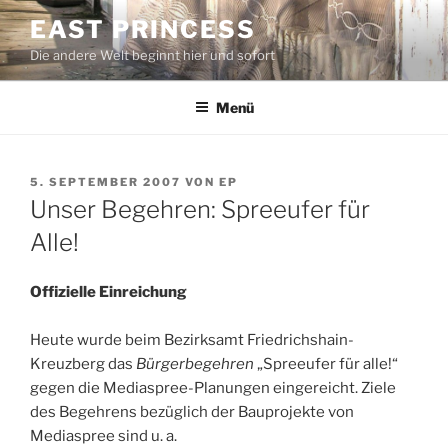
Zum
EAST PRINCESS
Inhalt
Die andere Welt beginnt hier und sofort
springen
Menü
VERÖFFENTLICHT
5. SEPTEMBER 2007
VON
EP
AM
Unser Begehren: Spreeufer für
Alle!
Offizielle Einreichung
Heute wurde beim Bezirksamt Friedrichshain-
Kreuzberg das
Bürgerbegehren
„Spreeufer für alle!“
gegen die Mediaspree-Planungen eingereicht. Ziele
des Begehrens bezüglich der Bauprojekte von
Mediaspree sind u. a.