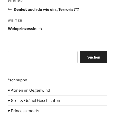
Vorheriger
ZURÜCK
Beitrag
Denkst auch du wie ein „Terrorist“?
Nächster
WEITER
Beitrag
Weinprinzessin
Suchen
Suchen
*schnuppe
♥ Atmen im Gegenwind
♥ Groll & Gräuel Geschichten
♥ Princess meets …