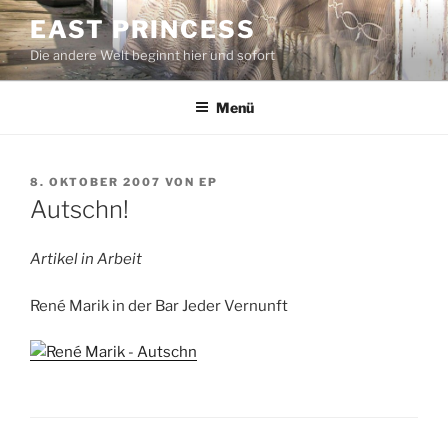
Zum
EAST PRINCESS
Inhalt
Die andere Welt beginnt hier und sofort
springen
Menü
VERÖFFENTLICHT
8. OKTOBER 2007
VON
EP
AM
Autschn!
Artikel in Arbeit
René Marik in der Bar Jeder Vernunft