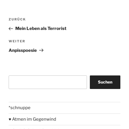
Beitragsnavigation
Vorheriger
ZURÜCK
Beitrag
Mein Leben als Terrorist
Nächster
WEITER
Beitrag
Anpisspoesie
Suchen
Suchen
*schnuppe
♥ Atmen im Gegenwind