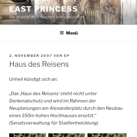
Zum
EAST PRINCESS
Inhalt
Die andere Welt beginnt hier und sofort
springen
Menü
VERÖFFENTLICHT
2. NOVEMBER 2007
VON
EP
AM
Haus des Reisens
Unheil kündigt sich an:
„Das ‚Haus des Reisens‘ steht nicht unter
Denkmalschutz und wird im Rahmen der
Neuplanungen am Alexanderplatz durch den Neubau
eines 150m hohen Hochhauses ersetzt.“
(Senatsverwaltung für Stadtentwicklung)