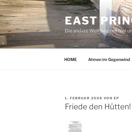
Zum
Inhalt
EAST PRI
springen
Die andere Welt beginnt hier u
HOME
Atmen im Gegenwind
VERÖFFENTLICHT
1. FEBRUAR 2008
VON
EP
AM
Friede den Hütten!