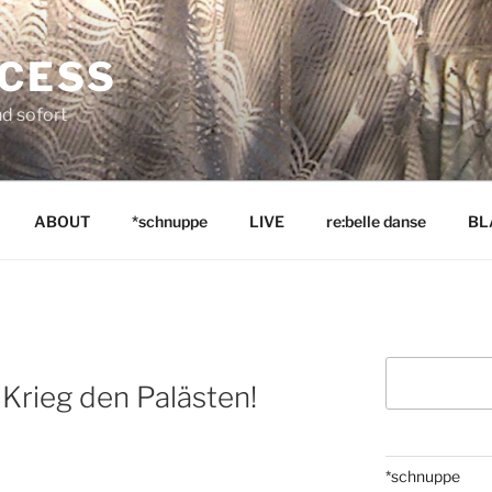
NCESS
nd sofort
ABOUT
*schnuppe
LIVE
re:belle danse
BL
Suchen
 Krieg den Palästen!
*schnuppe