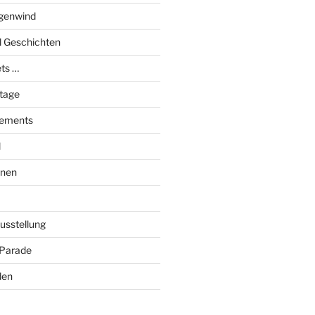
genwind
el Geschichten
ts …
stage
tements
l
onen
Ausstellung
 Parade
den