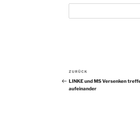
Beitragsnavigation
Vorheriger
ZURÜCK
Beitrag
LINKE und MS Versenken treff
aufeinander