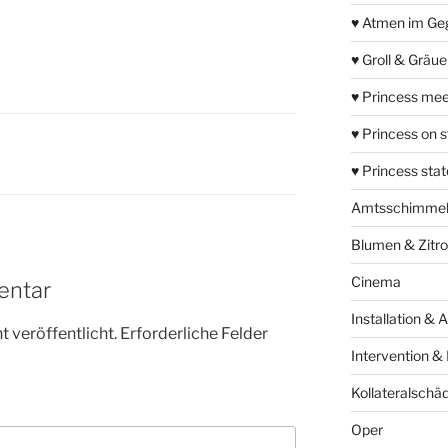
♥ Atmen im Ge
♥ Groll & Gräu
♥ Princess mee
♥ Princess on 
♥ Princess sta
Amtsschimme
Blumen & Zitr
Cinema
entar
Installation & 
 veröffentlicht.
Erforderliche Felder
Intervention &
Kollateralschä
Oper