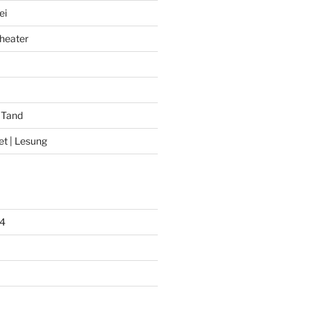
ei
heater
 Tand
et | Lesung
4