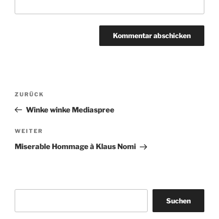
Beitragsnavigation
Vorheriger
ZURÜCK
Beitrag
Winke winke Mediaspree
Nächster
WEITER
Beitrag
Miserable Hommage à Klaus Nomi
Suchen
Suchen