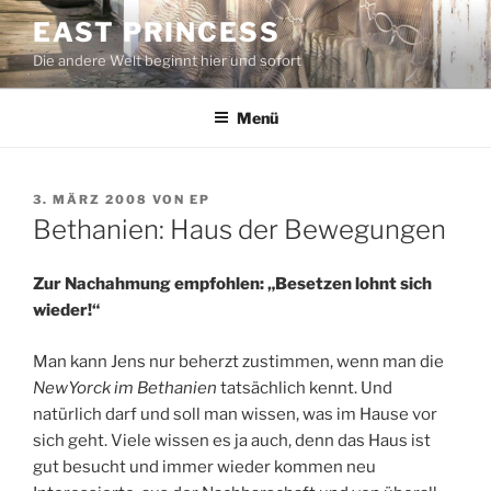
Zum
EAST PRINCESS
Inhalt
Die andere Welt beginnt hier und sofort
springen
Menü
VERÖFFENTLICHT
3. MÄRZ 2008
VON
EP
AM
Bethanien: Haus der Bewegungen
Zur Nachahmung empfohlen: „Besetzen lohnt sich
wieder!“
Man kann Jens nur beherzt zustimmen, wenn man die
NewYorck im Bethanien
tatsächlich kennt. Und
natürlich darf und soll man wissen, was im Hause vor
sich geht. Viele wissen es ja auch, denn das Haus ist
gut besucht und immer wieder kommen neu