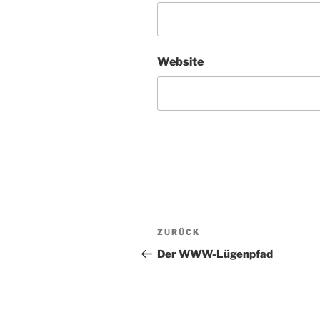
Website
Beitragsnavigation
Vorheriger
ZURÜCK
Beitrag
Der WWW-Lügenpfad