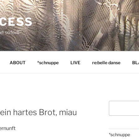
NCESS
nd sofort
ABOUT
*schnuppe
LIVE
re:belle danse
BL
Suchen
ein hartes Brot, miau
ernunft
*schnuppe