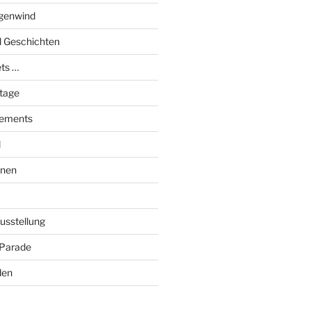
genwind
el Geschichten
ts …
stage
tements
l
onen
Ausstellung
 Parade
den