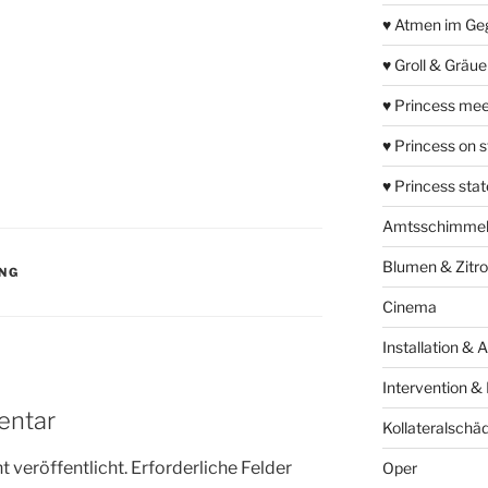
♥ Atmen im Ge
♥ Groll & Gräu
♥ Princess mee
♥ Princess on 
♥ Princess sta
Amtsschimme
Blumen & Zitr
UNG
Cinema
Installation & 
Intervention &
entar
Kollateralschä
 veröffentlicht.
Erforderliche Felder
Oper