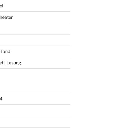
ei
heater
 Tand
et | Lesung
4