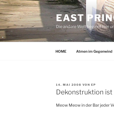
Zum
Inhalt
EAST PRI
springen
Die andere Welt beginnt hier u
HOME
Atmen im Gegenwind
VERÖFFENTLICHT
14. MAI 2008
VON
EP
AM
Dekonstruktion ist 
Meow Meow in der Bar jeder V