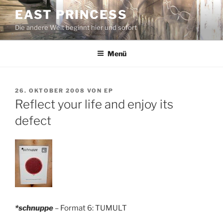
Zum
EAST PRINCESS
Inhalt
Die andere Welt beginnt hier und sofort
springen
Menü
VERÖFFENTLICHT
26. OKTOBER 2008
VON
EP
AM
Reflect your life and enjoy its
defect
*
schnuppe
– Format 6: TUMULT