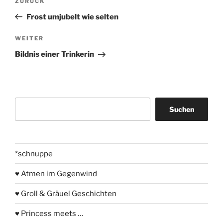
Vorheriger
ZURÜCK
Beitrag
Frost umjubelt wie selten
Nächster
WEITER
Beitrag
Bildnis einer Trinkerin
Suchen
Suchen
*schnuppe
♥ Atmen im Gegenwind
♥ Groll & Gräuel Geschichten
♥ Princess meets …