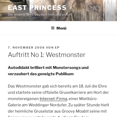
Zum
EAST PRINCESS
Inhalt
Die andere Welt beginnt hier und sofort
springen
Menü
VERÖFFENTLICHT
7. NOVEMBER 2008
VON
EP
AM
Auftritt No 1: Westmonster
Autodidakt brilliert mit Monstersongs und
verzaubert das geneigte Publikum
Das Westmonster gab sich bereits am 18. Juli die Ehre
und startete seine offizielle Gruselkarriere am Hort der
monstereigenen
Internet-Firma
, einer Mietbüro-
Galerie am Weddinger Nordufer. Zu später Stunde hielt
der heimliche Gruselstar aus
Groovy Moabit
seine mit