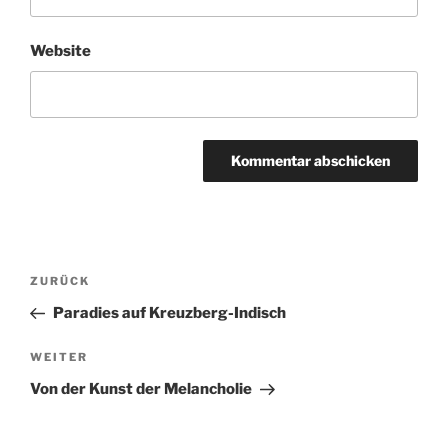
Website
Beitragsnavigation
Vorheriger
ZURÜCK
Beitrag
Paradies auf Kreuzberg-Indisch
Nächster
WEITER
Beitrag
Von der Kunst der Melancholie