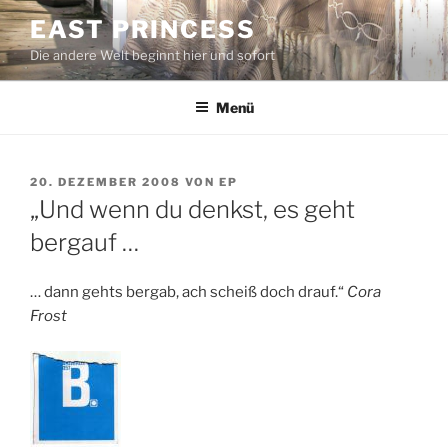
Zum
EAST PRINCESS
Inhalt
Die andere Welt beginnt hier und sofort
springen
Menü
VERÖFFENTLICHT
20. DEZEMBER 2008
VON
EP
AM
„Und wenn du denkst, es geht
bergauf …
… dann gehts bergab, ach scheiß doch drauf.“
Cora
Frost