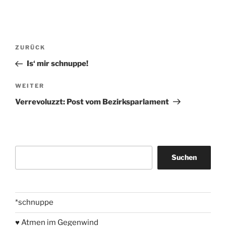
Beitragsnavigation
Vorheriger
ZURÜCK
Beitrag
Is‘ mir schnuppe!
Nächster
WEITER
Beitrag
Verrevoluzzt: Post vom Bezirksparlament
Suchen
Suchen
*schnuppe
♥ Atmen im Gegenwind