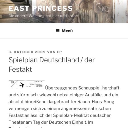
Zum
EAST PRINCESS
Inhalt
Die andere Welt beginnt hier und sofort
springen
Menü
VERÖFFENTLICHT
3. OKTOBER 2009
VON
EP
AM
Spielplan Deutschland / der
Festakt
Überzeugendes Schauspiel, herzhaft
und stürmisch, wiewohl nebst einiger Ausfälle, und ein
absolut hinreißend dargebrachter Rauch-Haus-Song
vermengen sich zu einem angemessen satirischen
Festakt anlässlich der Spielplan-Realität deutscher
Theater am Tag der Deutschen Einheit. Im