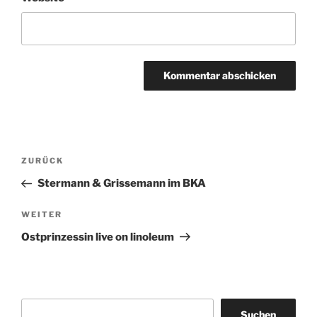
Beitragsnavigation
Vorheriger
ZURÜCK
Beitrag
Stermann & Grissemann im BKA
Nächster
WEITER
Beitrag
Ostprinzessin live on linoleum
Suchen
Suchen