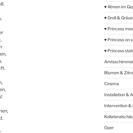
oß
♥ Atmen im Ge
♥ Groll & Gräu
,
♥ Princess mee
er
,
♥ Princess on 
n
♥ Princess sta
en,
,
Amtsschimme
ft.
Blumen & Zitr
n,
Cinema
en,
Installation & 
s!
Intervention &
nen,
Kollateralschä
d.
Oper
t