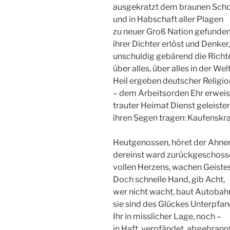
ausgekratzt dem braunen Sch
und in Habschaft aller Plagen
zu neuer Groß Nation gefunden
ihrer Dichter erlöst und Denker,
unschuldig gebärend die Richt
über alles, über alles in der Welt
Heil ergeben deutscher Religio
– dem Arbeitsorden Ehr erweis
trauter Heimat Dienst geleisten
ihren Segen tragen: Kaufenskra
Heutgenossen, höret der Ahne
dereinst ward zurückgeschoss
vollen Herzens, wachen Geiste
Doch schnelle Hand, gib Acht,
wer nicht wacht, baut Autobah
sie sind des Glückes Unterpfan
Ihr in misslicher Lage, noch –
in Haft, verpfändet, abgebrann