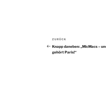
Beitragsnavigation
Vorheriger
ZURÜCK
Beitrag
Knapp daneben: „MicMacs – un
gehört Paris!“