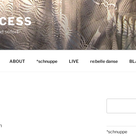
NCESS
nd sofort
ABOUT
*schnuppe
LIVE
re:belle danse
BL
Suchen
n
*schnuppe