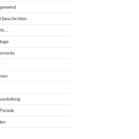
genwind
el Geschichten
ts …
stage
tements
l
onen
Ausstellung
 Parade
den