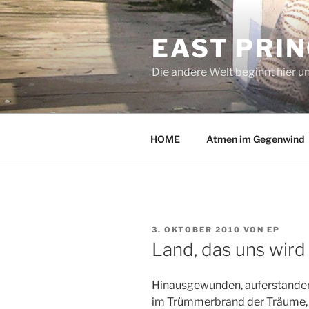
Zum
Inhalt
EAST PRI
springen
Die andere Welt beginnt hier u
HOME
Atmen im Gegenwind
VERÖFFENTLICHT
3. OKTOBER 2010
VON
EP
AM
Land, das uns wird
Hinausgewunden, auferstande
im Trümmerbrand der Träume,