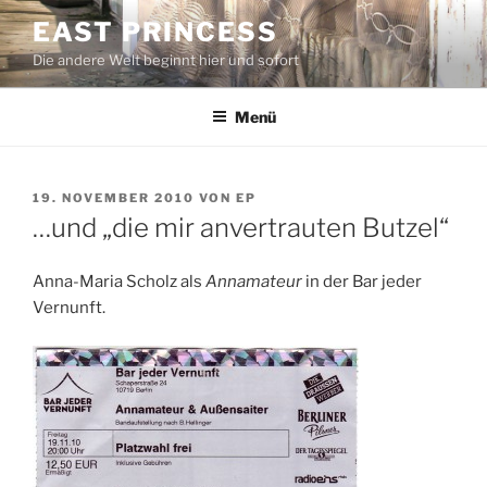
Zum
EAST PRINCESS
Inhalt
Die andere Welt beginnt hier und sofort
springen
Menü
VERÖFFENTLICHT
19. NOVEMBER 2010
VON
EP
AM
…und „die mir anvertrauten Butzel“
Anna-Maria Scholz als
Annamateur
in der Bar jeder
Vernunft.