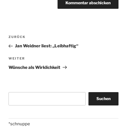
Beitragsnavigation
Vorheriger
ZURÜCK
Beitrag
Jan Weidner liest: „Leibhaftig“
Nächster
WEITER
Beitrag
Wünsche als Wirklichkeit
Suchen
Suchen
*schnuppe