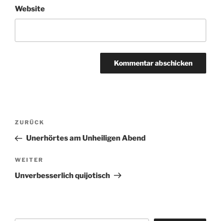
Website
Beitragsnavigation
Vorheriger
ZURÜCK
Beitrag
Unerhörtes am Unheiligen Abend
Nächster
WEITER
Beitrag
Unverbesserlich quijotisch