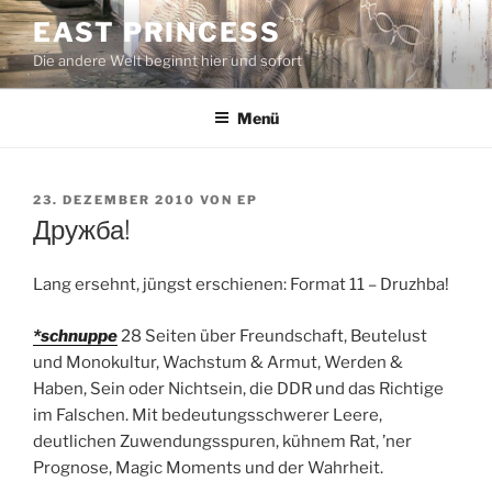
Zum
EAST PRINCESS
Inhalt
Die andere Welt beginnt hier und sofort
springen
Menü
VERÖFFENTLICHT
23. DEZEMBER 2010
VON
EP
AM
Дружба!
Lang ersehnt, jüngst erschienen: Format 11 – Druzhba!
*schnuppe
28 Seiten über Freundschaft, Beutelust
und Monokultur, Wachstum & Armut, Werden &
Haben, Sein oder Nichtsein, die DDR und das Richtige
im Falschen. Mit bedeutungsschwerer Leere,
deutlichen Zuwendungsspuren, kühnem Rat, ’ner
Prognose, Magic Moments und der Wahrheit.