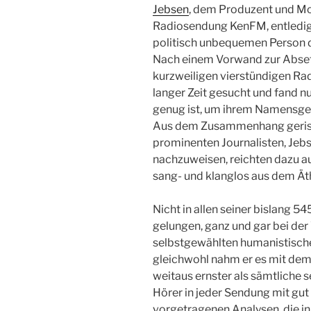
Jebsen
, dem Produzent und Mo
Radiosendung KenFM, entledig
politisch unbequemen Person de
Nach einem Vorwand zur Abset
kurzweiligen vierstündigen Ra
langer Zeit gesucht und fand nu
genug ist, um ihrem Namensge
Aus dem Zusammenhang gerisse
prominenten Journalisten, Jeb
nachzuweisen, reichten dazu au
sang- und klanglos aus dem Ät
Nicht in allen seiner bislang 
gelungen, ganz und gar bei der
selbstgewählten humanistisch
gleichwohl nahm er es mit dem 
weitaus ernster als sämtliche 
Hörer in jeder Sendung mit gut 
vorgetragenen Analysen, die in 