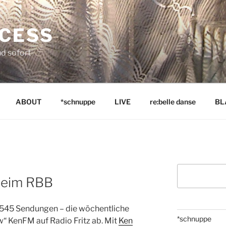
NCESS
nd sofort
ABOUT
*schnuppe
LIVE
re:belle danse
BL
Suchen
 beim RBB
 545 Sendungen – die wöchentliche
*schnuppe
“ KenFM auf Radio Fritz ab. Mit
Ken