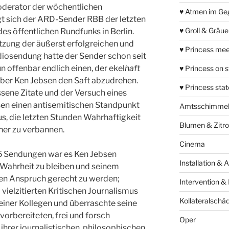
derator der wöchentlichen
♥ Atmen im Ge
t sich der ARD-Sender RBB der letzten
♥ Groll & Gräu
s öffentlichen Rundfunks in Berlin.
zung der äußerst erfolgreichen und
♥ Princess mee
diosendung hatte der Sender schon seit
n offenbar endlich einen, der ekel
haft
♥ Princess on 
ber Ken Jebsen den Saft abzudrehen.
♥ Princess sta
ne Zitate und der Versuch eines
sen einen antisemitischen Standpunkt
Amtsschimme
s, die letzten Stunden Wahrhaftigkeit
Blumen & Zitr
her zu verbannen.
Cinema
545 Sendungen war es Ken Jebsen
Installation & 
 Wahrheit zu bleiben und seinem
en Anspruch gerecht zu werden;
Intervention &
vielzitierten Kritischen Journalismus
Kollateralschä
seiner Kollegen und überraschte seine
vorbereiteten, frei und forsch
Oper
ihrer journalistischen, philosophischen