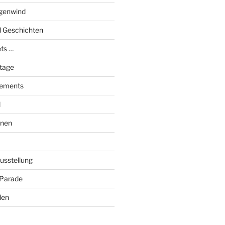
genwind
el Geschichten
ts …
stage
tements
l
onen
Ausstellung
 Parade
den