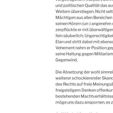
und politischen Qualität das 
Weitem überstiegen. Nicht selt
Mächtigen aus allen Bereichen 
seinen Hörern (un-) angenehm n
zerpflückte er mit überwältige
fein säuberlich; Ungerechtigke
Elan und stritt dabei mit ebe
Vehement nahm er Position ge
seine Haltung gegen Militarism
Gegenwind.
Die Absetzung der wohl sinnrei
weiterer schockierender Skand
des Rechts auf freie Meinungsä
freigeistigem Denken offenkun
bestehenden Machtverhältnissen
möge uns dazu anspornen, es z