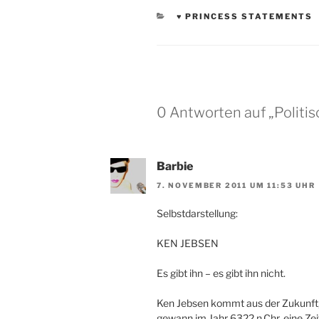
KATEGORIEN
♥ PRINCESS STATEMENTS
0 Antworten auf „Politi
Barbie
7. NOVEMBER 2011 UM 11:53 UHR
Selbstdarstellung:
KEN JEBSEN
Es gibt ihn – es gibt ihn nicht.
Ken Jebsen kommt aus der Zukunft, 
gewann im Jahr 6322 n.Chr. eine Zei