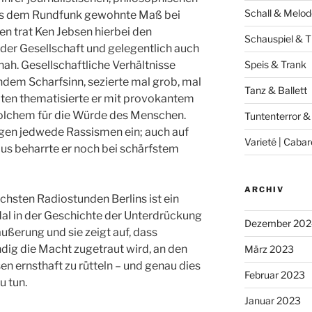
Schall & Melod
aus dem Rundfunk gewohnte Maß bei
en trat Ken Jebsen hierbei den
Schauspiel & T
der Gesellschaft und gelegentlich auch
ah. Gesellschaftliche Verhältnisse
Speis & Trank
ndem Scharfsinn, sezierte mal grob, mal
Tanz & Ballett
iten thematisierte er mit provokantem
nsolchem für die Würde des Menschen.
Tuntenterror &
gen jedwede Rassismen ein; auch auf
Varieté | Cabar
us beharrte er noch bei schärfstem
ARCHIV
chsten Radiostunden Berlins ist ein
al in der Geschichte der Unterdrückung
Dezember 202
ußerung und sie zeigt auf, dass
dig die Macht zugetraut wird, an den
März 2023
 ernsthaft zu rütteln – und genau dies
Februar 2023
u tun.
Januar 2023