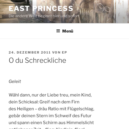
Zum
EAST PRINCESS
Inhalt
Die andere Welt beginnt hier und sofort
springen
Menü
VERÖFFENTLICHT
24. DEZEMBER 2011
VON
EP
AM
O du Schreckliche
Geleit
Wähl dann, nur der Liebe treu, mein Kind,
dein Schicksal: Greif nach dem Firn
des Heiligen – dräu Ratio mit Flügelschlag,
gebär deinen Stern im Schweif des Futur
und spann einen Schirm aus Himmelslicht