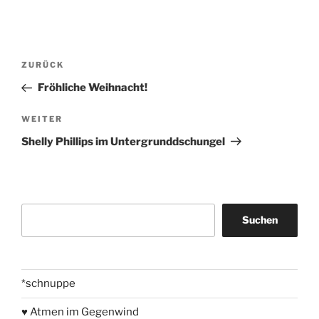
Beitragsnavigation
Vorheriger
ZURÜCK
Beitrag
Fröhliche Weihnacht!
Nächster
WEITER
Beitrag
Shelly Phillips im Untergrunddschungel
Suchen
Suchen
*schnuppe
♥ Atmen im Gegenwind