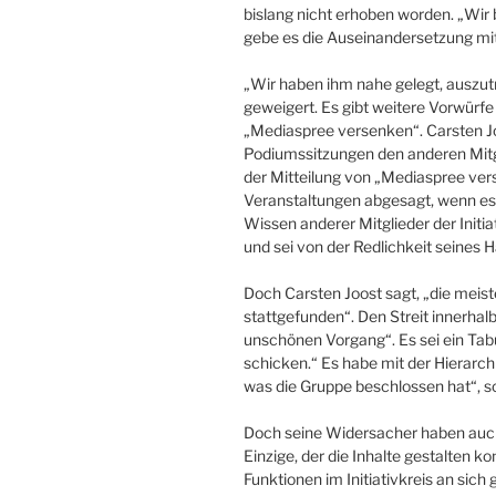
bislang nicht erhoben worden. „Wir
gebe es die Auseinandersetzung mit
„Wir haben ihm nahe gelegt, auszut
geweigert. Es gibt weitere Vorwürf
„Mediaspree versenken“. Carsten J
Podiumssitzungen den anderen Mitgli
der Mitteilung von „Mediaspree ve
Veranstaltungen abgesagt, wenn e
Wissen anderer Mitglieder der Initiat
und sei von der Redlichkeit seines 
Doch Carsten Joost sagt, „die meis
stattgefunden“. Den Streit innerha
unschönen Vorgang“. Es sei ein Tabu
schicken.“ Es habe mit der Hierarchi
was die Gruppe beschlossen hat“, so
Doch seine Widersacher haben auch 
Einzige, der die Inhalte gestalten ko
Funktionen im Initiativkreis an sich 