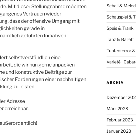
Schall & Melod
rde. Mit dieser Stellungnahme möchten
gegangenes Vertrauen wieder
Schauspiel & T
nung, dass der offensive Umgang mit
ichkeiten gerade in
Speis & Trank
amtlich geführten Initiativen
Tanz & Ballett
Tuntenterror &
dert selbstverständlich eine
Varieté | Cabar
arbeit, die wir nun gerne anpacken
che und konstruktive Beiträge zur
tischer Forderungen einer nachhaltigen
ARCHIV
lung zu leisten.
Dezember 202
der Adresse
et
erreichbar.
März 2023
Februar 2023
außerordentlich!
Januar 2023