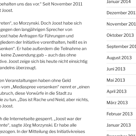
Januar 2014
 behalten uns das vor.“ Seit November 2011
 Joost.
Dezember 201
reten“, so Morzynski. Doch Joost habe sich
November 20
e gegen den langjährigen Sprecher von
Oktober 2013
oost habe Anfragen für Führungen und
edern der Initiative vorenthalten, heißt es in
September 20
rsenken“. Er habe außerdem die Teilnahme an
s keine Zuwendung gab – auch das ohne
August 2013
ive. Joost zeige sich bis heute nicht einsichtig
Handelns überzeugt.
Juni 2013
Mai 2013
ten Veranstaltungen haben ohne Geld
lb vom „Mediaspree versenken“ nennt er „einen
April 2013
bruch, diese Vorwürfe in die Stadt zu
e zu tun. „Das ist Rache und Neid, aber nichts,
März 2013
 Joost.
Februar 2013
die Internetseite gesperrt. „Joost war der
nnte“, sagte Jörg Morzynski. Er habe alle
Januar 2013
gezogen. In der Mitteilung des Initiativkreises