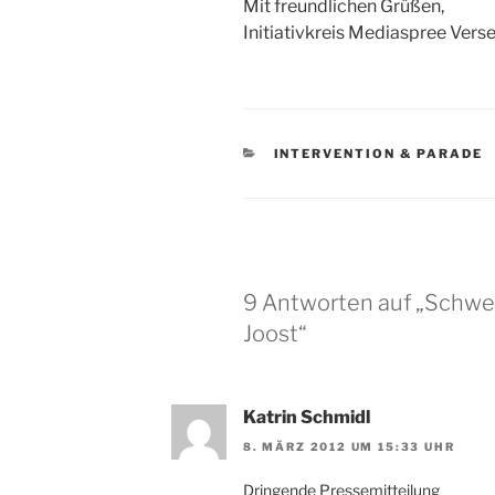
Mit freundlichen Grüßen,
Initiativkreis Mediaspree Vers
KATEGORIEN
INTERVENTION & PARADE
9 Antworten auf „Schwe
Joost“
Katrin Schmidl
8. MÄRZ 2012 UM 15:33 UHR
Dringende Pressemitteilung