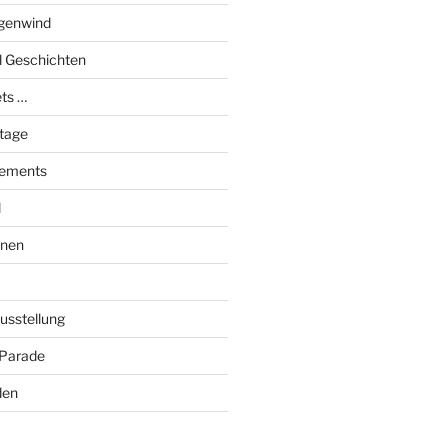
genwind
el Geschichten
ts …
stage
tements
l
onen
Ausstellung
 Parade
den