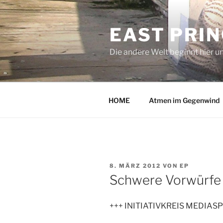
Zum
Inhalt
EAST PRI
springen
Die andere Welt beginnt hier u
HOME
Atmen im Gegenwind
VERÖFFENTLICHT
8. MÄRZ 2012
VON
EP
AM
Schwere Vorwürfe 
+++ INITIATIVKREIS MEDIAS