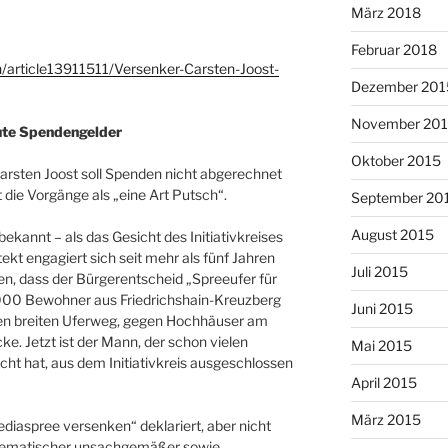
März 2018
Februar 2018
in/article13911511/Versenker-Carsten-Joost-
Dezember 201
November 20
eute Spendengelder
Oktober 2015
arsten Joost soll Spenden nicht abgerechnet
die Vorgänge als „eine Art Putsch“.
September 20
August 2015
bekannt – als das Gesicht des Initiativkreises
kt engagiert sich seit mehr als fünf Jahren
Juli 2015
n, dass der Bürgerentscheid „Spreeufer für
0.000 Bewohner aus Friedrichshain-Kreuzberg
Juni 2015
n breiten Uferweg, gegen Hochhäuser am
e. Jetzt ist der Mann, der schon vielen
Mai 2015
t hat, aus dem Initiativkreis ausgeschlossen
April 2015
März 2015
ediaspree versenken“ deklariert, aber nicht
tematischer unsachgemäßer sowie