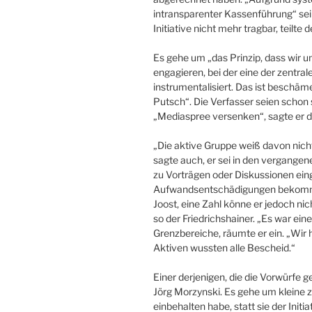
intransparenter Kassenführung“ sei 
Initiative nicht mehr tragbar, teilte de
Es gehe um „das Prinzip, dass wir un
engagieren, bei der eine der zentral
instrumentalisiert. Das ist beschäm
Putsch“. Die Verfasser seien schon 
„Mediaspree versenken“, sagte er d
„Die aktive Gruppe weiß davon nicht
sagte auch, er sei in den vergangen
zu Vorträgen oder Diskussionen ei
Aufwandsentschädigungen bekomme
Joost, eine Zahl könne er jedoch ni
so der Friedrichshainer. „Es war ei
Grenzbereiche, räumte er ein. „Wir 
Aktiven wussten alle Bescheid.“
Einer derjenigen, die die Vorwürfe 
Jörg Morzynski. Es gehe um kleine zw
einbehalten habe, statt sie der Initi