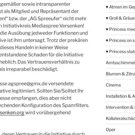
gemäßer sowie intransparenter
♥ Atmen im Ge
t als Mitglied und Repräsentant der
♥ Groll & Gräu
en!“ bzw. der „AG Spreeufer“ nicht mehr
em Initiativkreis Mediaspree Versenken!
♥ Princess mee
 die Ausübung jedweder Funktionen und
ve ist ihm untersagt. Trotz der prekären
♥ Princess on 
 dieses Handeln in keiner Weise
♥ Princess sta
ntstandene Schaden für die Initiative
blich. Das Vertrauensverhältnis zu
Amtsschimme
als irreparabel beschädigt.
Blumen & Zitr
esse
agspree@gmx.de
versendete
Cinema
ative legitimiert. Sollten Sie/Solltet Ihr
Installation & 
esse empfangen, dies aber nicht
echenden Konfiguration des Spamfilters.
Intervention &
senken.org
wird vorübergehend
Kollateralschä
Oper
 deren Vertrauen in die Initiative durch