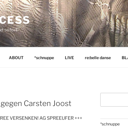
NCESS
nd sofort
ABOUT
*schnuppe
LIVE
re:belle danse
BL
Suchen
gegen Carsten Joost
PREE VERSENKEN! AG SPREEUFER +++
*schnuppe