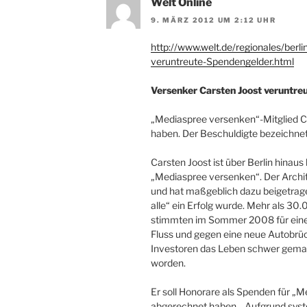
Welt Online
9. MÄRZ 2012 UM 2:12 UHR
http://www.welt.de/regionales/berl
veruntreute-Spendengelder.html
Versenker Carsten Joost veruntr
„Mediaspree versenken“-Mitglied C
haben. Der Beschuldigte bezeichnet 
Carsten Joost ist über Berlin hinaus 
„Mediaspree versenken“. Der Archite
und hat maßgeblich dazu beigetrage
alle“ ein Erfolg wurde. Mehr als 3
stimmten im Sommer 2008 für eine
Fluss und gegen eine neue Autobrück
Investoren das Leben schwer gemach
worden.
Er soll Honorare als Spenden für „M
abgerechnet haben. „Aufgrund sys