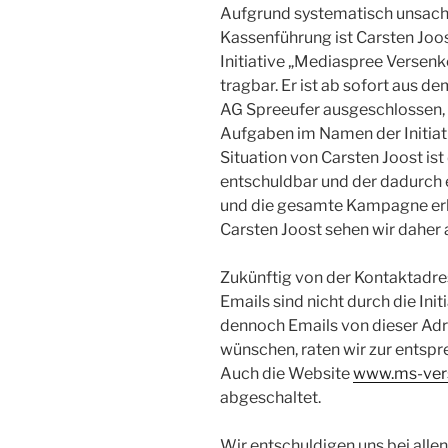
Aufgrund systematisch unsach
Kassenführung ist Carsten Joos
Initiative „Mediaspree Versenk
tragbar. Er ist ab sofort aus d
AG Spreeufer ausgeschlossen,
Aufgaben im Namen der Initiati
Situation von Carsten Joost ist
entschuldbar und der dadurch e
und die gesamte Kampagne erhe
Carsten Joost sehen wir daher 
Zukünftig von der Kontaktadr
Emails sind nicht durch die Initi
dennoch Emails von dieser Adr
wünschen, raten wir zur entspr
Auch die Website
www.ms-ver
abgeschaltet.
Wir entschuldigen uns bei allen,