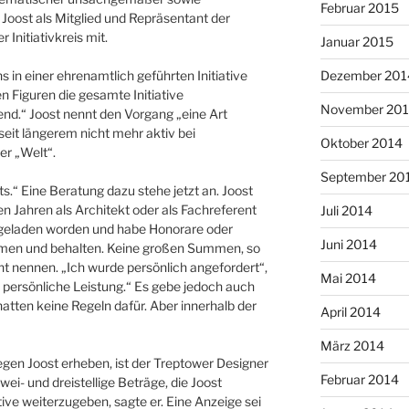
Februar 2015
Joost als Mitglied und Repräsentant der
r Initiativkreis mit.
Januar 2015
s in einer ehrenamtlich geführten Initiative
Dezember 201
en Figuren die gesamte Initiative
November 20
end.“ Joost nennt den Vorgang „eine Art
seit längerem nicht mehr aktiv bei
Oktober 2014
er „Welt“.
September 20
s.“ Eine Beratung dazu stehe jetzt an. Joost
en Jahren als Architekt oder als Fachreferent
Juli 2014
ngeladen worden und habe Honorare oder
Juni 2014
n und behalten. Keine großen Summen, so
cht nennen. „Ich wurde persönlich angefordert“,
Mai 2014
ne persönliche Leistung.“ Es gebe jedoch auch
hatten keine Regeln dafür. Aber innerhalb der
April 2014
März 2014
gegen Joost erheben, ist der Treptower Designer
Februar 2014
ei- und dreistellige Beträge, die Joost
ative weiterzugeben, sagte er. Eine Anzeige sei