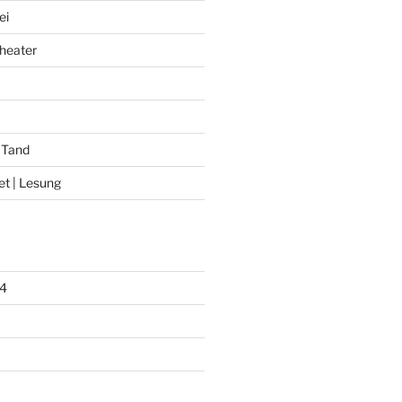
ei
heater
 Tand
et | Lesung
4