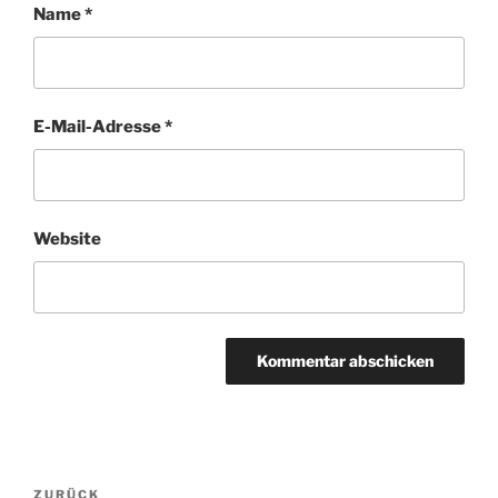
Name
*
E-Mail-Adresse
*
Website
Beitragsnavigation
Vorheriger
ZURÜCK