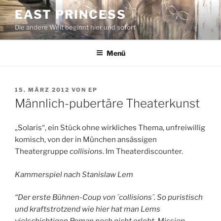
Zum
EAST PRINCESS
Inhalt
Die andere Welt beginnt hier und sofort
springen
Menü
VERÖFFENTLICHT
15. MÄRZ 2012
VON
EP
AM
Männlich-pubertäre Theaterkunst
„Solaris“, ein Stück ohne wirkliches Thema, unfreiwillig
komisch, von der in München ansässigen
Theatergruppe
collisions
. Im Theaterdiscounter.
Kammerspiel nach Stanislaw Lem
“Der erste Bühnen-Coup von ´collisions´. So puristisch
und kraftstrotzend wie hier hat man Lems