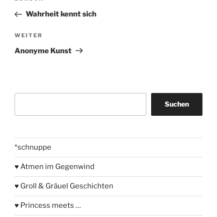
Beitrag
Wahrheit kennt sich
Nächster
WEITER
Beitrag
Anonyme Kunst
Suchen
Suchen
*schnuppe
♥ Atmen im Gegenwind
♥ Groll & Gräuel Geschichten
♥ Princess meets …