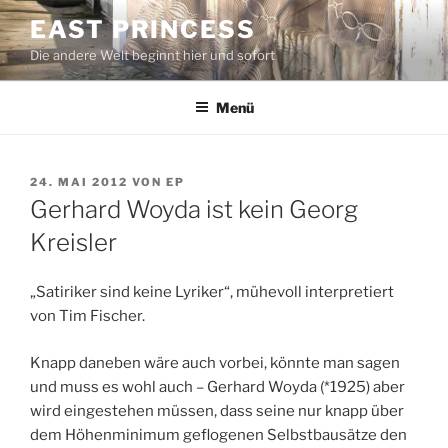
Zum
EAST PRINCESS
Inhalt
Die andere Welt beginnt hier und sofort
springen
Menü
VERÖFFENTLICHT
24. MAI 2012
VON
EP
AM
Gerhard Woyda ist kein Georg
Kreisler
„Satiriker sind keine Lyriker“, mühevoll interpretiert
von Tim Fischer.
Knapp daneben wäre auch vorbei, könnte man sagen
und muss es wohl auch – Gerhard Woyda (*1925) aber
wird eingestehen müssen, dass seine nur knapp über
dem Höhenminimum geflogenen Selbstbausätze den