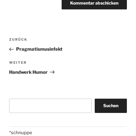
Beitragsnavigation
Vorheriger
ZURÜCK
Beitrag
Pragmatismusinfekt
Nächster
WEITER
Beitrag
Handwerk Humor
Suchen
Suchen
*schnuppe