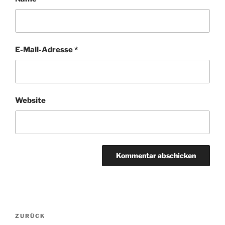
E-Mail-Adresse
*
Website
Beitragsnavigation
Vorheriger
ZURÜCK