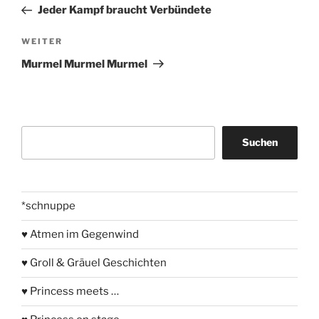
Beitrag
Jeder Kampf braucht Verbündete
Nächster
WEITER
Beitrag
Murmel Murmel Murmel
Suchen
Suchen
*schnuppe
♥ Atmen im Gegenwind
♥ Groll & Gräuel Geschichten
♥ Princess meets …