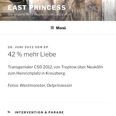
Zum
EAST PRINCESS
Inhalt
Die andere Welt beginnt hier und sofort
springen
Menü
VERÖFFENTLICHT
26. JUNI 2012
VON
EP
AM
42 % mehr Liebe
Transgenialer CSD 2012, von Treptow über Neukölln
zum Heinrichplatz in Kreuzberg.
Fotos: Westmonster, Ostprinzessin
KATEGORIEN
INTERVENTION & PARADE