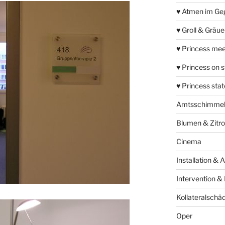
♥ Atmen im Ge
♥ Groll & Gräu
♥ Princess mee
♥ Princess on 
♥ Princess sta
Amtsschimme
Blumen & Zitr
Cinema
Installation & 
Intervention &
Kollateralschä
Oper