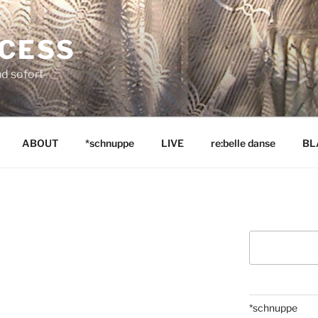
NCESS
nd sofort
ABOUT
*schnuppe
LIVE
re:belle danse
BL
Suchen
*schnuppe