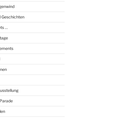
genwind
el Geschichten
ts …
stage
tements
l
onen
Ausstellung
 Parade
den