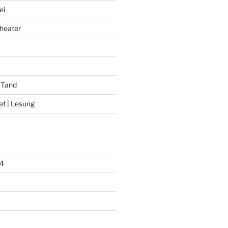
ei
heater
 Tand
et | Lesung
4