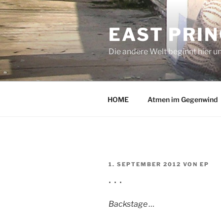
Zum
Inhalt
EAST PRI
springen
Die andere Welt beginnt hier u
HOME
Atmen im Gegenwind
VERÖFFENTLICHT
1. SEPTEMBER 2012
VON
EP
AM
. . .
Backstage …