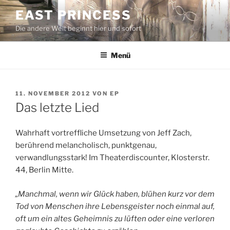
Zum
EAST PRINCESS
Inhalt
Die andere Welt beginnt hier und sofort
springen
Menü
VERÖFFENTLICHT
11. NOVEMBER 2012
VON
EP
AM
Das letzte Lied
Wahrhaft vortreffliche Umsetzung von Jeff Zach,
berührend melancholisch, punktgenau,
verwandlungsstark! Im Theaterdiscounter, Klosterstr.
44, Berlin Mitte.
„Manchmal, wenn wir Glück haben, blühen kurz vor dem
Tod von Menschen ihre Lebensgeister noch einmal auf,
oft um ein altes Geheimnis zu lüften oder eine verloren