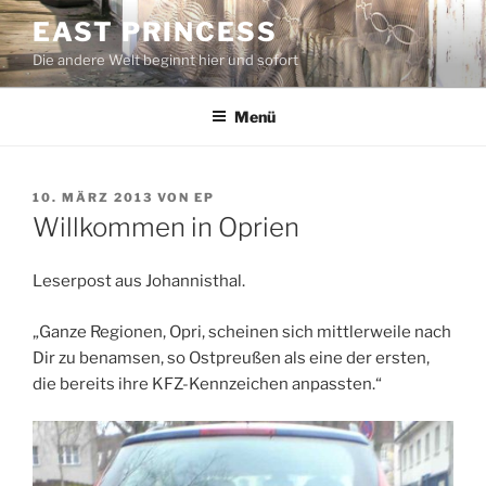
Zum
EAST PRINCESS
Inhalt
Die andere Welt beginnt hier und sofort
springen
Menü
VERÖFFENTLICHT
10. MÄRZ 2013
VON
EP
AM
Willkommen in Oprien
Leserpost aus Johannisthal.
„Ganze Regionen, Opri, scheinen sich mittlerweile nach
Dir zu benamsen, so Ostpreußen als eine der ersten,
die bereits ihre KFZ-Kennzeichen anpassten.“