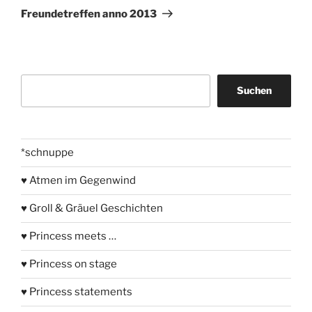
Beitrag
Freundetreffen anno 2013
Suchen
Suchen
*schnuppe
♥ Atmen im Gegenwind
♥ Groll & Gräuel Geschichten
♥ Princess meets …
♥ Princess on stage
♥ Princess statements