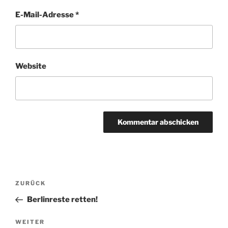
E-Mail-Adresse
*
Website
Beitragsnavigation
Vorheriger
ZURÜCK
Beitrag
Berlinreste retten!
Nächster
WEITER