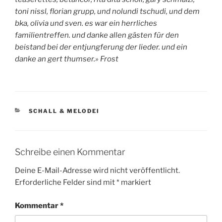
toni nissl, florian grupp, und nolundi tschudi, und dem
bka, olivia und sven. es war ein herrliches
familientreffen. und danke allen gästen für den
beistand
bei der entjungferung der lieder. und ein
danke an gert thumser.
» Frost
KATEGORIEN
SCHALL & MELODEI
Schreibe einen Kommentar
Deine E-Mail-Adresse wird nicht veröffentlicht.
Erforderliche Felder sind mit
*
markiert
Kommentar
*