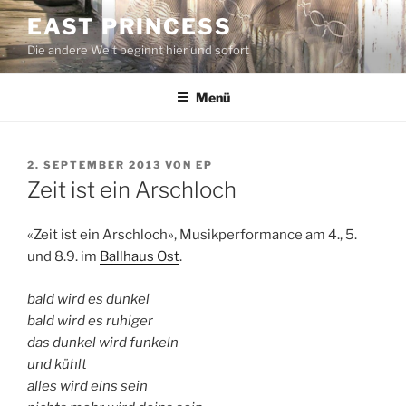
Zum
EAST PRINCESS
Inhalt
Die andere Welt beginnt hier und sofort
springen
Menü
VERÖFFENTLICHT
2. SEPTEMBER 2013
VON
EP
AM
Zeit ist ein Arschloch
«Zeit ist ein Arschloch», Musikperformance am 4., 5.
und 8.9. im
Ballhaus Ost
.
bald wird es dunkel
bald wird es ruhiger
das dunkel wird funkeln
und kühlt
alles wird eins sein