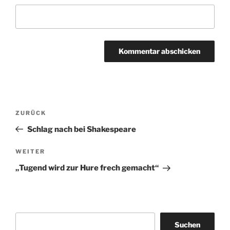
Beitragsnavigation
Vorheriger
ZURÜCK
Beitrag
Schlag nach bei Shakespeare
Nächster
WEITER
Beitrag
„Tugend wird zur Hure frech gemacht“
Suchen
Suchen