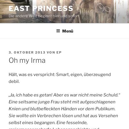
Zum
EAST PRINCESS
Inhalt
Die andere Welt beginnt hier und sofort
springen
Menü
VERÖFFENTLICHT
3. OKTOBER 2013
VON
EP
AM
Oh my Irma
Hält, was es verspricht: Smart, eigen, überzeugend
debil.
„Ja, ich habe es getan! Aber es war nicht meine Schuld.“
Eine seltsame junge Frau steht mit aufgeschlagenen
Knien und blutbefleckten Händen vor dem Publikum.
Sie wollte ein Verbrechen lösen und hat aus Versehen
selbst eines begangen. Eine fesselnde,