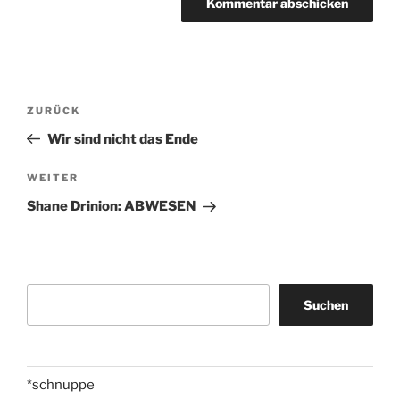
Beitragsnavigation
Vorheriger
ZURÜCK
Beitrag
Wir sind nicht das Ende
Nächster
WEITER
Beitrag
Shane Drinion: ABWESEN
Suchen
Suchen
*schnuppe