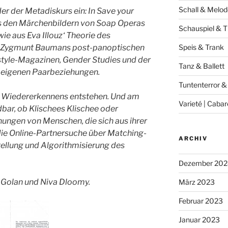
Schall & Melod
er der Metadiskurs ein: In Save your
aus den Märchenbildern von Soap Operas
Schauspiel & T
e aus Eva Illouz‘ Theorie des
d Zygmunt Baumans post-panoptischen
Speis & Trank
style-Magazinen, Gender Studies und der
Tanz & Ballett
 eigenen Paarbeziehungen.
Tuntenterror &
s Wiedererkennens entstehen. Und am
Varieté | Cabar
dbar, ob Klischees Klischee oder
nungen von Menschen, die sich aus ihrer
ie Online-Partnersuche über Matching-
ARCHIV
tellung und Algorithmisierung des
Dezember 202
la Golan und Niva Dloomy.
März 2023
Februar 2023
Januar 2023