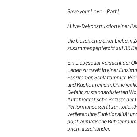
Save your Love – Part I
/ Live-Dekonstruktion einer P
Die Geschichte einer Liebe in Z
zusammengepfercht auf 35 Be
Ein Liebespaar versucht der 
Leben zu zweit in einer Einzi
Esszimmer, Schlafzimmer, Wohn
und Küche in einem. Ohne jegli
Gefahr, zu standardisierten W
Autobiografische Bezüge der Da
Performance gerät zur kollekt
verlieren ihre Funktionalität u
poptraumatische Bühnenraum 
bricht auseinander.