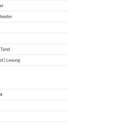
ei
heater
 Tand
et | Lesung
4