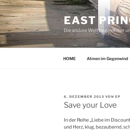
Zum
Inhalt
EAST PRI
springen
Die andere Welt beginnt hier u
HOME
Atmen im Gegenwind
VERÖFFENTLICHT
6. DEZEMBER 2013
VON
EP
AM
Save your Love
In der Reihe „Liebe im Discoun
und Herz, klug, bezaubernd, sch