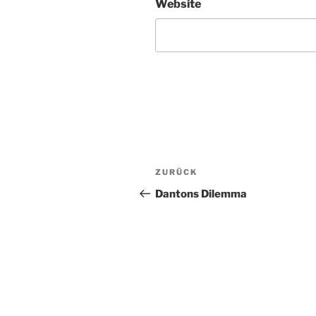
Website
Beitragsnavigation
Vorheriger
ZURÜCK
Beitrag
Dantons Dilemma