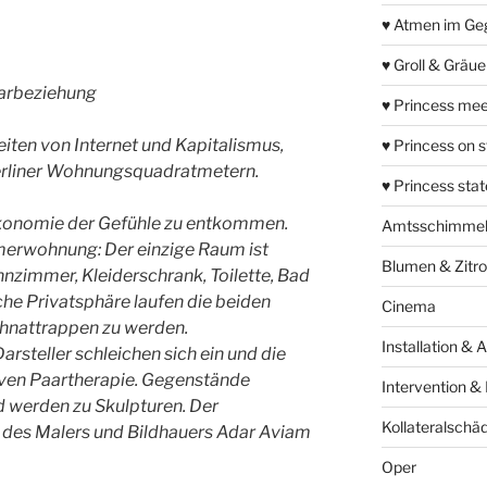
♥ Atmen im Ge
♥ Groll & Gräu
aarbeziehung
♥ Princess mee
eiten von Internet und Kapitalismus,
♥ Princess on 
rliner Wohnungsquadratmetern.
♥ Princess sta
Ökonomie der Gefühle zu entkommen.
Amtsschimme
mmerwohnung: Der einzige Raum ist
Blumen & Zitr
zimmer, Kleiderschrank, Toilette, Bad
che Privatsphäre laufen die beiden
Cinema
ohnattrappen zu werden.
Installation & 
rsteller schleichen sich ein und die
iven Paartherapie. Gegenstände
Intervention &
nd werden zu Skulpturen. Der
Kollateralschä
des Malers und Bildhauers Adar Aviam
Oper