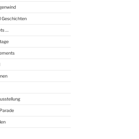
genwind
el Geschichten
ts …
stage
tements
l
onen
Ausstellung
 Parade
den