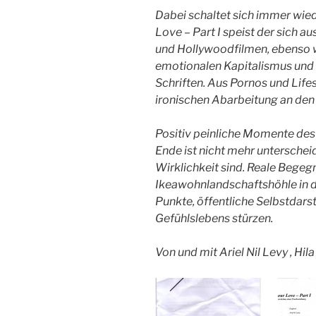
Dabei schaltet sich immer wied
Love – Part I speist der sich 
und Hollywoodfilmen, ebenso wi
emotionalen Kapitalismus un
Schriften. Aus Pornos und Life
ironischen Abarbeitung an den
Positiv peinliche Momente de
Ende ist nicht mehr unterschei
Wirklichkeit sind. Reale Begeg
Ikeawohnlandschaftshöhle in d
Punkte, öffentliche Selbstdars
Gefühlslebens stürzen.
Von und mit Ariel Nil Levy , Hi