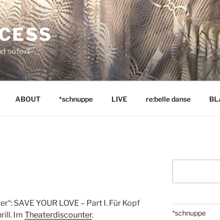
NCESS
nd sofort
ABOUT
*schnuppe
LIVE
re:belle danse
BL
Suchen
ter“: SAVE YOUR LOVE – Part I. Für Kopf
*schnuppe
rill. Im
Theaterdiscounter
.