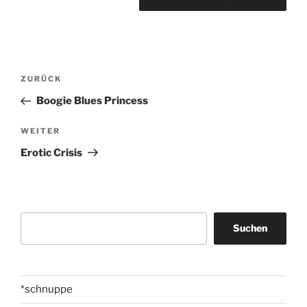
Beitragsnavigation
Vorheriger
ZURÜCK
Beitrag
Boogie Blues Princess
Nächster
WEITER
Beitrag
Erotic Crisis
Suchen
Suchen
*schnuppe