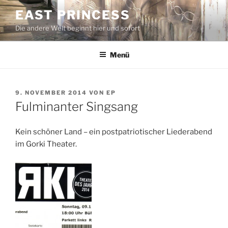
Zum
EAST PRINCESS
Inhalt
Die andere Welt beginnt hier und sofort
springen
Menü
VERÖFFENTLICHT
9. NOVEMBER 2014
VON
EP
AM
Fulminanter Singsang
Kein schöner Land – ein postpatriotischer Liederabend
im Gorki Theater.