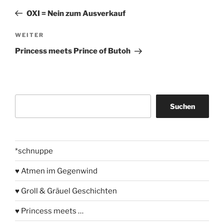
Beitrag
OXI = Nein zum Ausverkauf
Nächster
WEITER
Beitrag
Princess meets Prince of Butoh
Suchen
Suchen
*schnuppe
♥ Atmen im Gegenwind
♥ Groll & Gräuel Geschichten
♥ Princess meets …