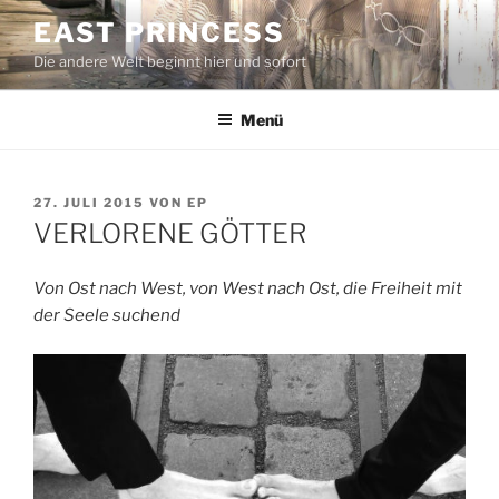
Zum
EAST PRINCESS
Inhalt
Die andere Welt beginnt hier und sofort
springen
Menü
VERÖFFENTLICHT
27. JULI 2015
VON
EP
AM
VERLORENE GÖTTER
Von Ost nach West, von West nach Ost, die Freiheit mit
der Seele suchend