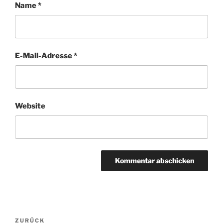
Name
*
E-Mail-Adresse
*
Website
Beitragsnavigation
Vorheriger
ZURÜCK